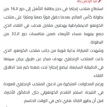
عبد الرحمن رضا
استطاع منتخب إنجلترا في حجز بطاقة التأهل إلى دور الـ16 من
بطولة كأس العالم، بعدما حقق فوزًا صعبًا ومثيرًا على منتخب
الكونغو الديمقراطية بهدفين مقابل هدف، في اللقاء الذي
جمع بينهما مساء الأربعاء ضمن منافسات دور الـ32 من
البطولة.
وشهدت المباراة بداية قوية من جانب منتخب الكونغو، الذي
باغت المنتخب الإنجليزي بهدف مبكر عن طريق بريان سيبنغا
في الدقيقة السابعة، ليضع إنجلترا تحت ضغط كبير منذ انطلاق
اللقاء.
ورغم المحاولات المتكررة من لاعبي المنتخب الإنجليزي للعودة
في النتيجة، استمر التقدم الكونغولي حتى الدقائق الأخيرة،
قبل أن يظهر القائد هاري كين في الوقت الحاسم.