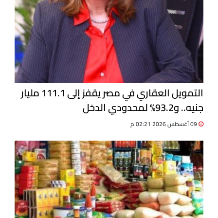
التمويل العقاري في مصر يقفز إلى 111.1 مليار
جنيه.. و93.2% لمحدودي الدخل
09 أغسطس 2026 02:21 م