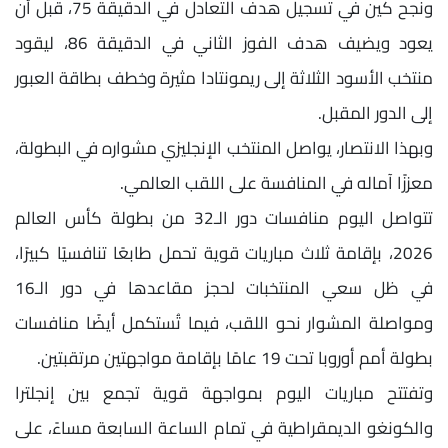
ونجح كين في تسجيل هدف التعادل في الدقيقة 75، قبل أن
يعود ويضيف هدف الفوز الثاني في الدقيقة 86، ليقود
منتخب الأسود الثلاثة إلى ريمونتادا مثيرة وخطف بطاقة العبور
إلى الدور المقبل.
وبهذا الانتصار، يواصل المنتخب الإنجليزي مشواره في البطولة،
معززًا آماله في المنافسة على اللقب العالمي.
تتواصل اليوم منافسات دور الـ32 من بطولة كأس العالم
2026، بإقامة ثلاث مباريات قوية تحمل طابعًا تنافسيًا كبيرًا،
في ظل سعي المنتخبات لحجز مقاعدها في دور الـ16
ومواصلة المشوار نحو اللقب، فيما تُستكمل أيضًا منافسات
بطولة أمم أوروبا تحت 19 عامًا بإقامة مواجهتين مرتقبتين.
وتفتتح مباريات اليوم بمواجهة قوية تجمع بين إنجلترا
والكونغو الديمقراطية في تمام الساعة السابعة مساءً، على