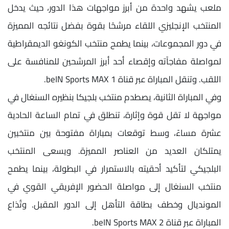
ملعب يشهد واحدة من أبرز مواجهات هذا الدور، حيث يدخل
المنتخب الإنجليزي اللقاء مرشحًا بقوة بفضل نتائجه المميزة
في دور المجموعات، بينما يطمح منتخب الكونغو الديمقراطية
لمواصلة مفاجآته وإقصاء أحد أبرز المرشحين للمنافسة على
اللقب. وتنقل المباراة عبر قناة beIN Sports MAX 1.
وفي المباراة الثانية، يصطدم منتخب بلجيكا بنظيره السنغال في
مواجهة لا تقل قوة وإثارة، تنطلق في تمام الساعة الحادية
عشرة مساءً، وسط توقعات بمباراة مفتوحة بين منتخبين
يمتلكان العديد من العناصر المميزة. ويسعى المنتخب
البلجيكي لتأكيد أحقيته بالاستمرار في البطولة، بينما يطمح
منتخب السنغال إلى مواصلة الحضور الإفريقي القوي في
المونديال وخطف بطاقة التأهل إلى الدور المقبل. وتُذاع
المباراة عبر قناة beIN Sports MAX 2.