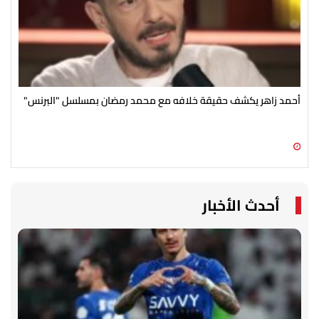
أحمد زاهر يكشف حقيقة خلافه مع محمد رمضان بمسلسل "البرنس"
رغم
الج
09 أغسطس 2026 02:41 م
09 أغسطس 2026 02:34 م
أحدث الأخبار