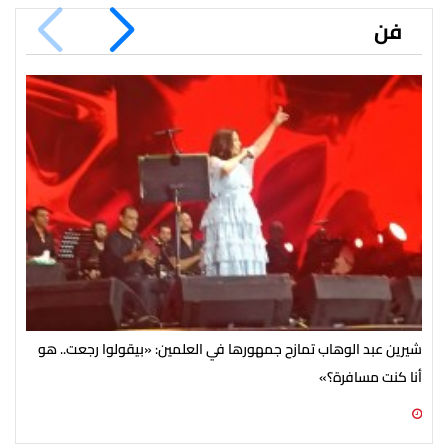
فن
شيرين عبد الوهاب تمازح جمهورها في العلمين: «بيقولوا رجعت.. هو
جمه
أنا كنت مسافرة؟»
ديا
08 أغسطس 2026 10:28 ص
07 أغسطس 2026 07:54 م