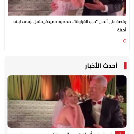
رقصة على ألحان "حرب الفراولة".. محمود حميدة يحتفل بزفاف ابنته
مصط
أمينة
07 أغسطس 2026 10:55 ص
07 أغسطس 2026 10:25 ص
أحدث الأخبار
1