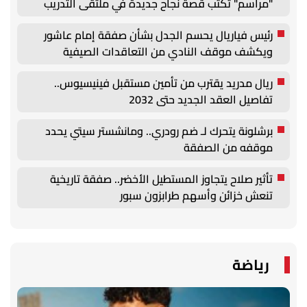
"مراسم" تكتب قصة نجاح جديدة في ملتقى التدريب
والتوظيف الزراعي الأول بجامعة دمنهور
رئيس فياريال يحسم الجدل بشأن صفقة إمام عاشور
ويكشف موقف النادي من التعاقدات الصيفية
ريال مدريد يقترب من تأمين مستقبل فينيسيوس..
تفاصيل العقد الجديد حتى 2032
برشلونة يتحرك لـ ضم رودري.. ومانشستر سيتي يحدد
موقفه من الصفقة
تأثير صلاح يتجاوز المستطيل الأخضر.. صفقة تاريخية
تنعش خزائن وأسهم طرابزون سبور
رياضة