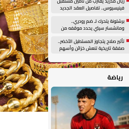
ريال مدريد يقترب من تأمين مستقبل
فينيسيوس.. تفاصيل العقد الجديد
حتى 2032
برشلونة يتحرك لـ ضم رودري..
ومانشستر سيتي يحدد موقفه من
الصفقة
تأثير صلاح يتجاوز المستطيل الأخضر..
صفقة تاريخية تنعش خزائن وأسهم
طرابزون سبور
رياضة