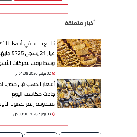
أخبار متعلقة
تراجع جديد في أسعار الذه
عيار 21 يسجل 5725 جنيهً
وسط ترقب لتحركات الأس
العالمية
02 يوليو 2026 01:09 م
أسعار الذهب في مصر.. لم
جاءت مكاسب اليوم
محدودة رغم صعود الأون
عالميًا؟
03 يوليو 2026 08:00 ص