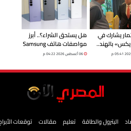
ثمار يشارك في
هل يستحق الشراء؟.. أبرز
يكس» بالهند..
مواصفات هاتف Samsung
صادرات مصر تسجل 13.8
Galaxy F70 Pro الجديد
06 أغسطس 2026 04:22 م
اد
البترول والطاقة
تعليم
مقالات
توقعات الأبراج