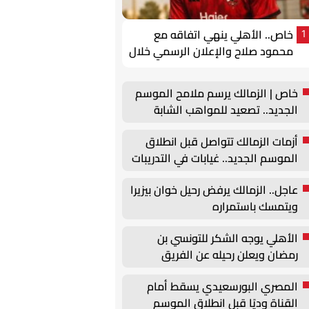
خاص.. الأهلي ينهي اتفاقه مع
1
محمود صلاح والإعلان الرسمي خلال
ساعات
خاص | الزمالك يرسم ملامح الموسم
الجديد.. تصعيد للمواهب الشابة
وتحركات لتجديد عقود الركائز
أزمات الزمالك تتواصل قبل انطلاق
الموسم الجديد.. غيابات في التدريبات
وأزمة بيزيرا
عاجل.. الزمالك يرفض رحيل خوان بيزيرا
ويتمسك باستمراره
الأهلي يوجه الشكر للتونسي بن
رمضان ويعلن رحيله عن الفريق
المصري البورسعيدي يسقط أمام
القناة وديًا قبل انطلاق الموسم