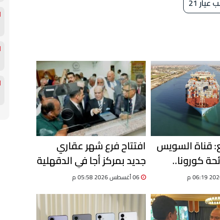
عيار 21
ع: قناة السويس
افتتاح فرع شهر عقاري
ئحة كورونا..
جديد بمركز أجا في الدقهلية
وحققنا نموًا 8% في حركة
لتقديم خدمات التوثيق
06 أغسطس 2026 05:58 م
الرقمية