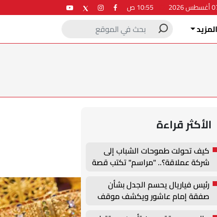
10:55 ص
لمزيد
الأكثر قراءة
كيف تحولت طموحات الشباب إلى
شركة عملاقة؟.. "مراسم" تكتب قصة
نجاح جديدة في ملتقى التدريب
رئيس فياريال يحسم الجدل بشأن
والتوظيف الزراعي الأول بجامعة
صفقة إمام عاشور ويكشف موقف
دمنهور
النادي من التعاقدات الصيفية