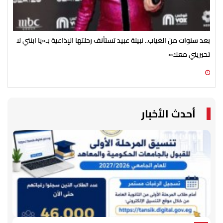
بعد سنوات من الغياب.. نبيلة عبيد تستأنف رحلتها الإذاعية بـ«يا ابنتي لا
تحيريني معك»
ضخم
06 أغسطس 2026 09:15 م
06 أغسطس 2026 05:02 م
أحدث الأخبار