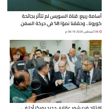
أسامة ربيع: قناة السويس لم تتأثر بجائحة
كورونا.. وحققنا نموًا 8% في حركة السفن
06 أغسطس 2026 06:19 م
افتتاح فرع شهر عقاري جديد بمركز أجا في