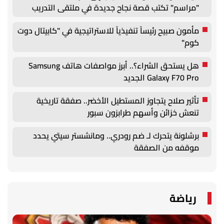
"مراسم" تكتب قصة نجاح جديدة في ملتقى التدريب
والتوظيف الزراعي الأول بجامعة دمنهور
مأمون صبيح رئيساً تنفيذياً للاستراتيجية في "كابيتال دوت
كوم"
هل يستحق الشراء؟.. أبرز مواصفات هاتف Samsung
Galaxy F70 Pro الجديد
تأثير صلاح يتجاوز المستطيل الأخضر.. صفقة تاريخية
تنعش خزائن وأسهم طرابزون سبور
برشلونة يتحرك لـ ضم رودري.. ومانشستر سيتي يحدد
موقفه من الصفقة
رياضة