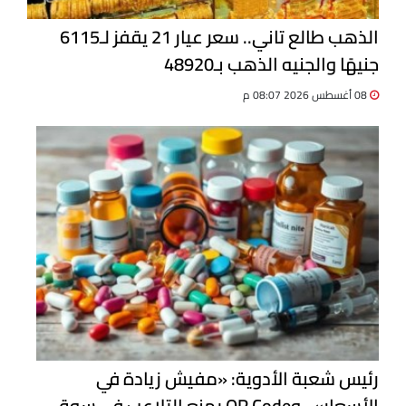
الذهب طالع تاني.. سعر عيار 21 يقفز لـ6115
جنيهًا والجنيه الذهب بـ48920
08 أغسطس 2026 08:07 م
رئيس شعبة الأدوية: «مفيش زيادة في
الأسعار».. وQR Code يمنع التلاعب في سوق