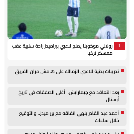
رولاني موكوينا يمنح لاعبي بيراميدز راحة سلبية عقب
1
معسكر تركيا
تدريبات بدنية للاعبي الزمالك على هامش مران الفريق
بعد التعاقد مع جيمارايش.. أغلى الصفقات في تاريخ
أرسنال
أحمد عبد القادر ينهي اتفاقه مع بيراميدز.. والتوقيع
خلال ساعات
ريال مدريد ينعي خورخي ميسي والد ليونيل ميسي