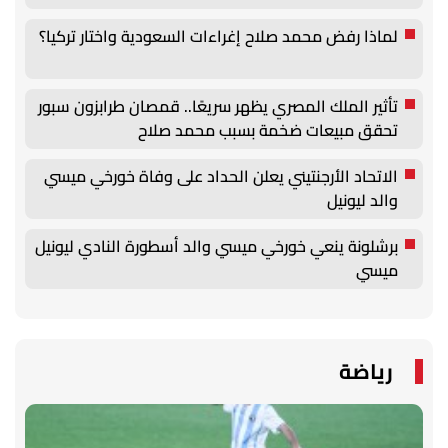
لماذا رفض محمد صلاح إغراءات السعودية واختار تركيا؟
تأثير الملك المصري يظهر سريعًا.. قمصان طرابزون سبور
تحقق مبيعات ضخمة بسبب محمد صلاح
الاتحاد الأرجنتيني يعلن الحداد على وفاة خورخي ميسي
والد ليونيل
برشلونة ينعي خورخي ميسي والد أسطورة النادي ليونيل
ميسي
رياضة