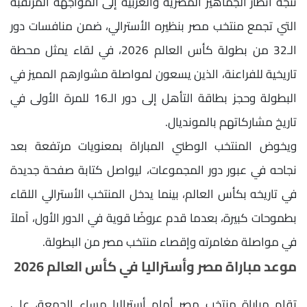
تتجه أنظار الجماهير المصرية والعربية إلى المواجهة المرتقبة
التي تجمع منتخب مصر بنظيره الأسترالي، ضمن منافسات دور
الـ32 من بطولة كأس العالم 2026، في لقاء يمثل محطة
تاريخية للفراعنة، الذين يسعون لمواصلة مشوارهم المميز في
البطولة وحجز بطاقة التأهل إلى دور الـ16 للمرة الأولى في
تاريخ مشاركاتهم بالمونديال.
ويخوض المنتخب الوطني المباراة بمعنويات مرتفعة بعد
نجاحه في عبور دور المجموعات، ليواصل كتابة صفحة جديدة
في تاريخه بكأس العالم، بينما يدخل المنتخب الأسترالي اللقاء
بطموحات كبيرة، بعدما قدم عروضًا قوية في الدور الأول، آملاً
في مواصلة مغامرته وإقصاء منتخب مصر من البطولة.
موعد مباراة مصر وأستراليا في كأس العالم 2026
تقام مباراة منتخب مصر أمام أستراليا مساء الجمعة، على