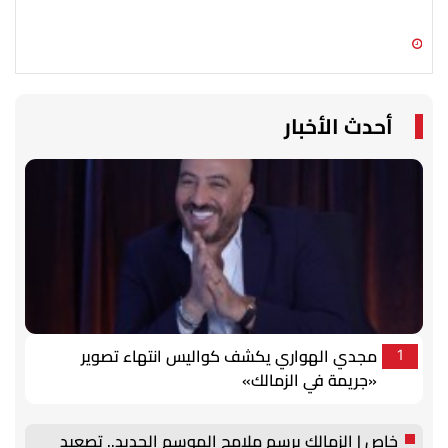
تحي
07 أغسطس 2026 07:30 ص
06 أغسطس 2026 09:15 م
أحدث الأخبار
مجدي الهواري يكشف كواليس انتهاء تصوير
1
«جريمة في الزمالك»
خاص | الزمالك يرسم ملامح الموسم الجديد.. تصعيد