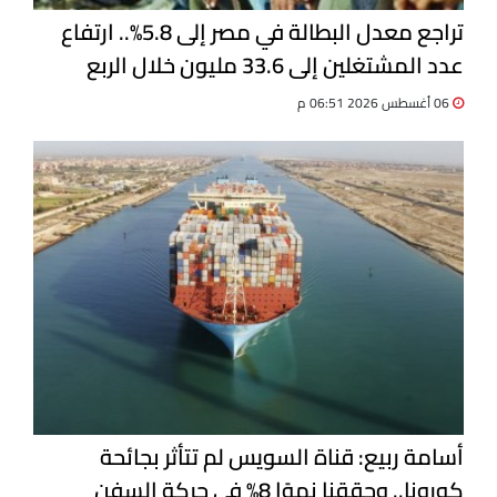
تراجع معدل البطالة في مصر إلى 5.8%.. ارتفاع
عدد المشتغلين إلى 33.6 مليون خلال الربع
الثاني 2026
06 أغسطس 2026 06:51 م
أسامة ربيع: قناة السويس لم تتأثر بجائحة
كورونا.. وحققنا نموًا 8% في حركة السفن