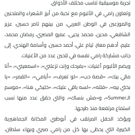
تجربة موسيقية تناسب مختلف الأذواق.
وتعاون رامي في الألبوم مع نخبة من أبرز الشعراء والملحنين
والموزعين في الوطن العربي، من بينهم تامر حسين، عزيز
الشافعي، مدين، محمد يحيى، عمرو المصري، رمضان محمد،
عليم، أدهم معتز، تيام علي، أحمد حسين، وأسامة الهندي، إلى
جانب مشاركة رامي نفسه في تلحين عدد من الأغنيات.
ويضم الألبوم أغنيات: «بفرحك وإنت تزعلني»، «اسمعيني»، «أنا
مالي بيك»، «قصة حب»، «لو تعرف»، «أيامي»، «القمر»، «يا
بختي بيه»، «فلته»، «لسه باقي عليك»، «خليكي هنا»، «موسم
الـSummer»، و«مش بنساك»، والتي حقق عدد منها نسب
استماع مرتفعة منذ طرحها.
ويؤكد الحفل المرتقب في أبوظبي المكانة الجماهيرية
الكبيرة التي يحظى بها كل من رامي صبري وبهاء سلطان،