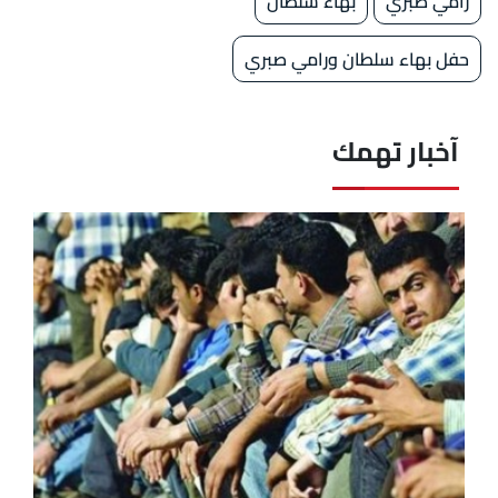
رامي صبري
بهاء سلطان
حفل بهاء سلطان ورامي صبري
آخبار تهمك