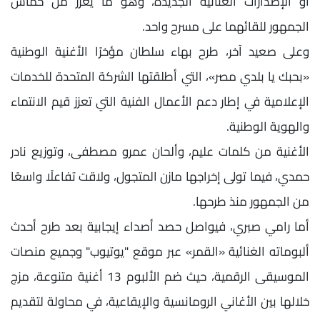
أو الإصدارات الغنائية الجديدة، وهو ما يعزز من حماس
الجمهور للقائهما على مسرح واحد.
وعلى صعيد آخر، طرح بهاء سلطان مؤخرًا الأغنية الوطنية
«بحبك يا بلدي مصر»، التي أطلقتها الشركة المتحدة للخدمات
الإعلامية في إطار دعم الأعمال الفنية التي تعزز قيم الانتماء
والهوية الوطنية.
الأغنية من كلمات عليم، وألحان عمرو مصطفى، وتوزيع نادر
حمدي، فيما تولى إخراجها مازن المتجول، ولاقت تفاعلًا واسعًا
من الجمهور منذ طرحها.
أما رامي صبري، فيواصل حصد أصداء إيجابية بعد طرح أحدث
ألبوماته الغنائية «القمر» عبر موقع "يوتيوب" وجميع منصات
الموسيقى الرقمية، حيث ضم الألبوم 13 أغنية متنوعة، مزج
خلالها بين الأغاني الرومانسية والإيقاعية، في محاولة لتقديم