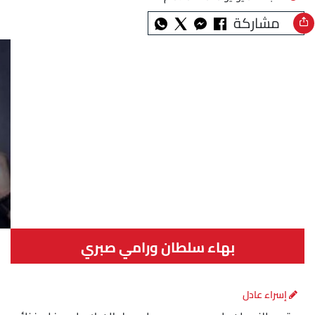
مشاركة
بهاء سلطان ورامي صبري
إسراء عادل