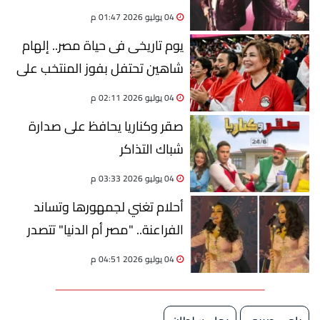
خريطة السينما المصرية
04 يوليو 2026 01:47 م
يوم تاريخى فى حياة مصر.. إلهام
شاهين تحتفل بفوز المنتخب على
استراليا
04 يوليو 2026 02:11 م
صقر وكناريا يحافظ على صدارة
شباك التذاكر
04 يوليو 2026 03:33 م
أحلام تغني لجمهورها وتساند
الفراعنة.. "مصر أم الدنيا" تتصدر
المشهد
04 يوليو 2026 04:51 م