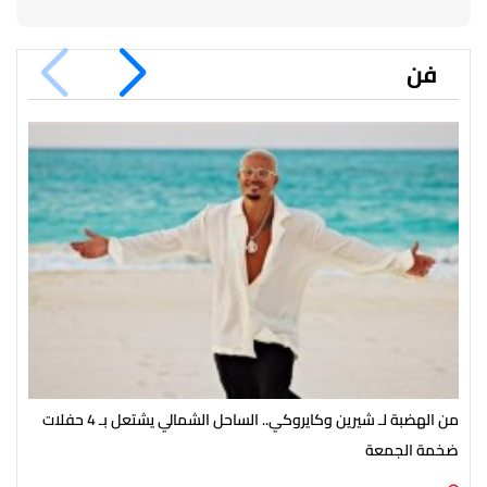
فن
من الهضبة لـ شيرين وكايروكي.. الساحل الشمالي يشتعل بـ 4 حفلات
بعد
ضخمة الجمعة
نشا