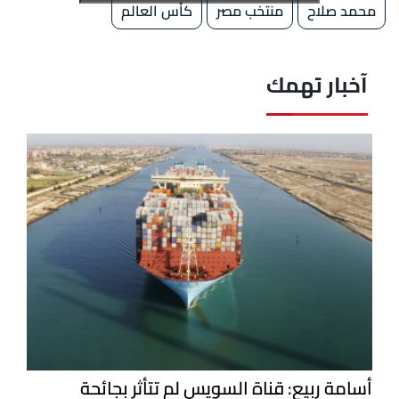
محمد صلاح
منتخب مصر
كأس العالم
آخبار تهمك
أسامة ربيع: قناة السويس لم تتأثر بجائحة