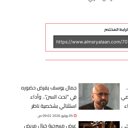
لرابط المختصر
طة حفلات يوليو 2026..
جمال يوسف يفرض حضوره
امي
في "تحت السن".. وأداء
ء
استثنائي بشخصية ناظر
المدرسة
05 يوليو 2026 09:02 ص
بحي
عرض مسرحية خيال مريض