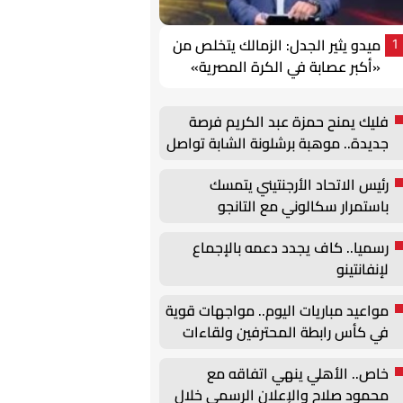
ميدو يثير الجدل: الزمالك يتخلص من
1
«أكبر عصابة في الكرة المصرية»
فليك يمنح حمزة عبد الكريم فرصة
جديدة.. موهبة برشلونة الشابة تواصل
الظهور مع الفريق الأول
رئيس الاتحاد الأرجنتيني يتمسك
باستمرار سكالوني مع التانجو
رسميا.. كاف يجدد دعمه بالإجماع
لإنفانتينو
مواعيد مباريات اليوم.. مواجهات قوية
في كأس رابطة المحترفين ولقاءات
ودية مرتقبة
خاص.. الأهلي ينهي اتفاقه مع
محمود صلاح والإعلان الرسمي خلال