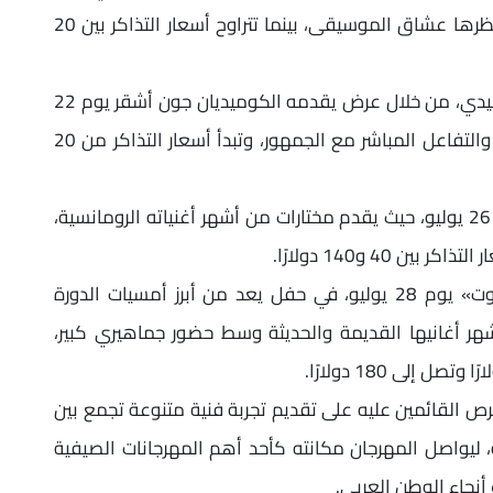
بين موسيقى الجاز والأنغام الشرقية، في ليلة ينتظرها عشاق الموسيقى، بينما تتراوح أسعار التذاكر بين 20
ويخصص المهرجان مساحة لفن الاستاند أب كوميدي، من خلال عرض يقدمه الكوميديان جون أشقر يوم 22
يوليو، في أمسية تعتمد على الكوميديا الساخرة والتفاعل المباشر مع الجمهور، وتبدأ أسعار التذاكر من 20
كما يحيي الفنان مروان خوري حفله الغنائي يوم 26 يوليو، حيث يقدم مختارات من أشهر أغنياته الرومانسية،
40 و140 دولارًا.
وتختتم النجمة إليسا فعاليات مهرجان «أعياد بيروت» يوم 28 يوليو، في حفل يعد من أبرز أمسيات الدورة
شهر أغانيها القديمة والحديثة وسط حضور جماهيري كبير،
رص القائمين عليه على تقديم تجربة فنية متنوعة تجمع بين
ليواصل المهرجان مكانته كأحد أهم المهرجانات الصيفية
نحاء الوطن العربي.