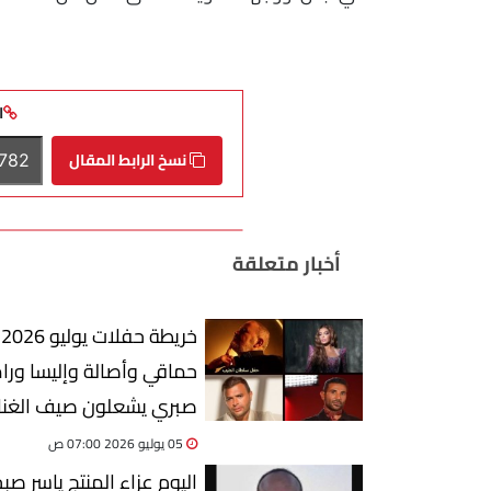
ا
نسخ الرابط المقال
أخبار متعلقة
خري
حماقي وأصالة وإليسا ور
صبري يشعلون صيف الغنا
05 يوليو 2026 07:00 ص
اليوم عزاء المنتج ياسر ص