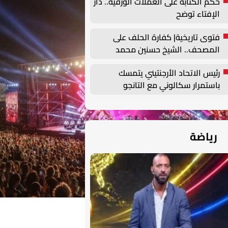
حكم الكتابة على العملات الورقية.. دار
الإفتاء توضح
فتوى تاريخية| كفارة الحلف على
المصحف.. الشيخ حسنين محمد
مخلوف يوضح
رئيس الاتحاد الأرجنتيني يتمسك
باستمرار سكالوني مع التانجو
رياضة