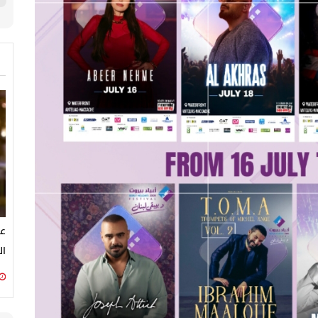
عم
ال