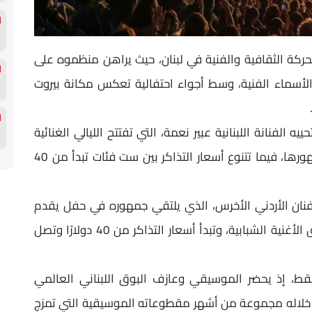
الحركة الثقافية والفنية في لبنان، حيث يراهن منظموه على
الأسماء الفنية، وسط أجواء احتفالية تعكس مكانة بيروت
جان يوم 16 يوليو بحفل تحييه الفنانة اللبنانية عبير نعمة، التي تفتتح الليالي الغنائية
بباقة من أشهر أعمالها، في أمسية ينتظرها جمهورها، فيما تتنوع أسعار التذاكر بين ست فئات تبدأ من 40
عالياته يوم 18 يوليو مع الفنان الأردني الأخرس، الذي يلتقي جمهوره في حفل يقدم
خلاله أشهر أغانيه، وسط إقبال متوقع من عشاق الأغنية الشبابية، وتبدأ أسعار التذاكر من 40 دولارًا وتصل
فقط، إذ يحضر الموسيقي وعازف البوق اللبناني العالمي
ل خاص يوم 25 يوليو، يقدم خلاله مجموعة من أشهر مقطوعاته الموسيقية التي تمزج