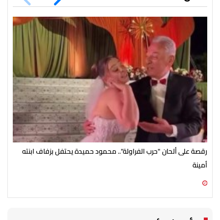
رقصة على ألحان "حرب الفراولة".. محمود حميدة يحتفل بزفاف ابنته
مصط
أمينة
07 أغسطس 2026 10:55 ص
07 أغسطس 2026 10:25 ص