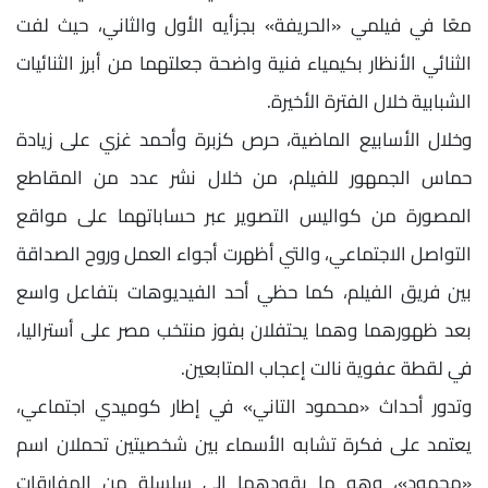
معًا في فيلمي «الحريفة» بجزأيه الأول والثاني، حيث لفت
الثنائي الأنظار بكيمياء فنية واضحة جعلتهما من أبرز الثنائيات
الشبابية خلال الفترة الأخيرة.
وخلال الأسابيع الماضية، حرص كزبرة وأحمد غزي على زيادة
حماس الجمهور للفيلم، من خلال نشر عدد من المقاطع
المصورة من كواليس التصوير عبر حساباتهما على مواقع
التواصل الاجتماعي، والتي أظهرت أجواء العمل وروح الصداقة
بين فريق الفيلم، كما حظي أحد الفيديوهات بتفاعل واسع
بعد ظهورهما وهما يحتفلان بفوز منتخب مصر على أستراليا،
في لقطة عفوية نالت إعجاب المتابعين.
وتدور أحداث «محمود التاني» في إطار كوميدي اجتماعي،
يعتمد على فكرة تشابه الأسماء بين شخصيتين تحملان اسم
«محمود»، وهو ما يقودهما إلى سلسلة من المفارقات