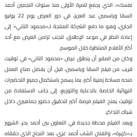
نفسك»، الذي يجمع للمرة الأولى منذ سنوات النجمين أحمد
السقا وياسمين عبد العزيز، في دور العرض يوم 22 يوليو
الجاري، وهو ما دفع الشركة المنتجة لـ«محمود التاني» إلى
إعادة النظر في موعد الإطلاق، لتجنب تزامن العرض مع أحد
أكثر الأفلام المنتظرة خلال الموسم.
وكان من المقرر أن ينطلق عرض «محمود التاني» في توقيت
قريب من فيلم السقا وياسمين، قبل أن يفضل صناع العمل
منحه مساحة زمنية أكبر، بما يسمح باستكمال جميع التحضيرات
النهائية الخاصة بالدعاية والتوزيع، إلى جانب الاستفادة من
توقيت يمنح الفيلم فرصة أكبر لتحقيق حضور جماهيري داخل
شباك التذاكر.
ويعد الفيلم محطة جديدة في التعاون بين أحمد بحر، الشهير
بـ«كزبرة»، والفنان الشاب أحمد غزي، بعد النجاح الذي حققاه