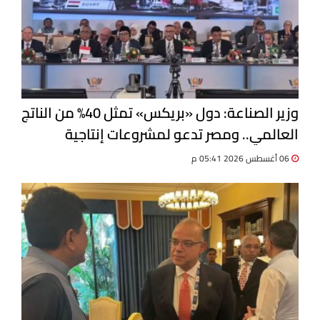
وزير الصناعة: دول «بريكس» تمثل 40% من الناتج
العالمي.. ومصر تدعو لمشروعات إنتاجية
مشتركة
06 أغسطس 2026 05:41 م