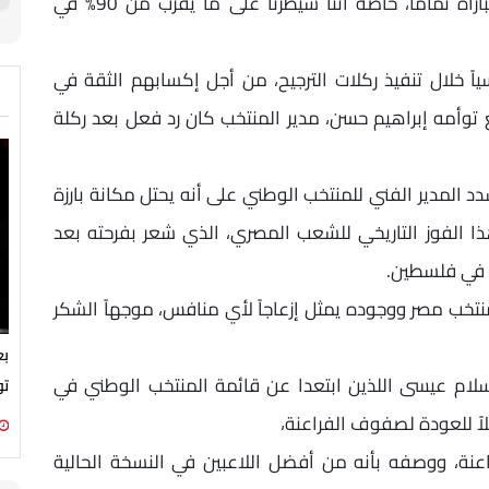
الشوط الثاني أمام أستراليا، كادت تغير سير المباراة تماماً، خاصة أننا سيطرنا على ما يقرب من 90% في
 خلال تنفيذ ركلات الترجيح، من أجل إكسابهم الثقة في
توأمه إبراهيم حسن، مدير المنتخب كان رد فعل بعد ركلة
د المدير الفني للمنتخب الوطني على أنه يحتل مكانة بارزة
 هذا الفوز التاريخي للشعب المصري، الذي شعر بفرحته بعد
ء في فلسطين.
نتخب مصر ووجوده يمثل إزعاجاً لأي منافس، موجهاً الشكر
بع
ام عيسى اللذين ابتعدا عن قائمة المنتخب الوطني في
تو
اً للعودة لصفوف الفراعنة،
عنة، ووصفه بأنه من أفضل اللاعبين في النسخة الحالية