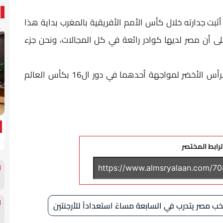
ثبت جدارته خلال كأس الأمم الأفريقية بالمغرب بداية هذا
 كأس العالم 2026، مشدداً على أن مصر لديها كوادر رائعة في كل المجالات، ونحن جزء
يذكر أن منتخب مصر ينتظر الفائز من الأرجنتين والرأس الأخضر لمواجهة أحدهما في دور ال16 بكأس العالم
لرابط المختصر
ب مصر يتدرب في السابعة مساءً استعداداً للأرجنتين