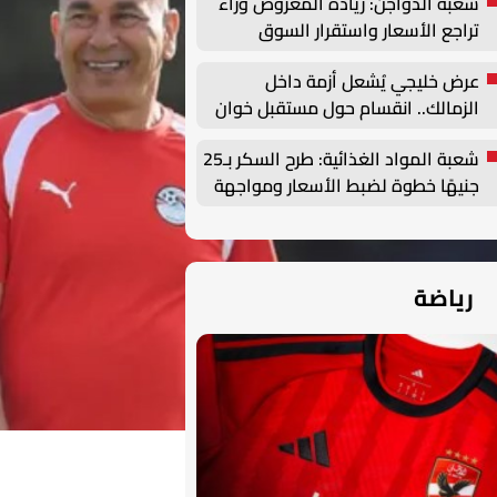
شعبة الدواجن: زيادة المعروض وراء
تراجع الأسعار واستقرار السوق
مرهون بهذه العوامل | خاص
عرض خليجي يُشعل أزمة داخل
الزمالك.. انقسام حول مستقبل خوان
بيزيرا
شعبة المواد الغذائية: طرح السكر بـ25
جنيهًا خطوة لضبط الأسعار ومواجهة
الاحتكار
رياضة