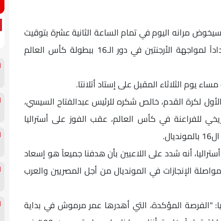
سيخوض مرانه اليوم في تمام الساعة الثانية عشرة بتوقيت
أتلانتا – السابعة مساءً بتوقيت القاهرة، استعداداً لمواجهة الأرجنتين في دور الـ16 ببطولة كأس العالم
اء يوم الثلاثاء المقبل على إستاد أتلانتا.
لأول لكرة القدم، خالص شكره للرئيس عبدالفتاح السيسي،
ريخي للفراعنة في كأس العالم، عقب الفوز على أستراليا
اليا، أنه شدد على اللاعبين بأن هدفنا جميعاً هو إسعاد
واصلة الإنجازات في المونديال من أجل المصريين والعرب
يا: "الفرصة المؤكدة، التي أهدرها عمر مرموش في بداية