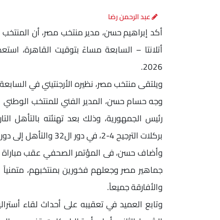
عبد الرحمن رضا
أكد إبراهيم حسن، مدير منتخب مصر، أن المنتخب 
2026.
ويلتقى منتخب مصر، نظيره الأرجنتيني في السابعة مس
وجه حسام حسن، المدير الفني للمنتخب الوطني ا
رئيس الجمهورية، وذلك بعد تهنئته بالتأهل التا
بركلات الترجيح 4-2، في دور ال32 والتأهل إلى دور ال16 بالمونديال.
وأضاف حسن، فى المؤتمر الصحفي عقب مباراة أستر
جماهير مصر وجعلهم فخورين بمنتخبهم، متمنياً م
والأفارقة جميعاً.
وتابع العميد في تعقيبه على أحداث لقاء أسترال