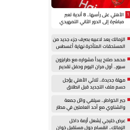
الأهلي على رأسها.. 8 أندية تعبر
1
مباشرة إلى الدور الثاني التمهيدي
في الكونفدرالية
الزمالك يعد لاعبيه بصرف جزء جديد من
المستحقات المتأخرة نهاية أغسطس
محمد صلاح يبدأ مشواره مع طرابزون
سبور.. أول مران اليوم وحفل تقديم
جماهيري مساءً
مهلة جديدة.. ثلاثي الأهلي يؤجل
حسم ملف التجديد قبل انطلاق
الموسم
جبر الخواطر.. سيلفي وائل جمعة
والشناوي مع أحد العاملين في مطار
القاهرة
عرض خليجي يُشعل أزمة داخل
الزمالك.. انقسام حول مستقبل خوان