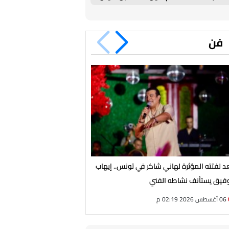
بيزيرا
فن
د لفتته المؤثرة لهاني شاكر في تونس.. إيهاب
صناع فيلم "الجواهرجي" يعلقون
فيق يستأنف نشاطه الفني
اليومية
06 أغسطس 2026 02:19 م
06 أغسطس 2026 02:18 م