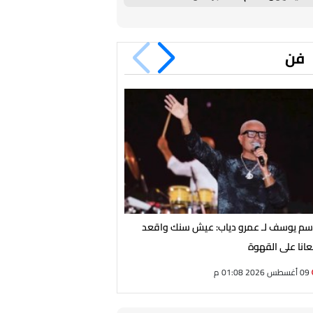
فن
سم يوسف لـ عمرو دياب: عيش سنك واقعد
من هي لجين خليفة التي خطفت 
انا على القهوة
البنات"؟
09 أغسطس 2026 01:08 م
09 أغسطس 2026 01:00 م