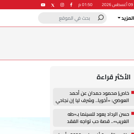
2
01:50 م
لمزيد
الأكثر قراءة
خاص| محمود حمدان عن أحمد
العوضي: «أخويا.. وشرف ليا إن نجاحي
يرتبط باسمه»
حسن الرداد يعود للسينما بـ«طه
الغريب».. قصة حب تواجه الفقد
وتمنح الأمل