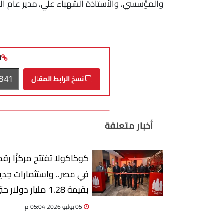
والمؤسسي، والأستاذة الشهباء علي، مدير عام الش
ا
نسخ الرابط المقال
أخبار متعلقة
كوكاكولا تفتتح مركزًا رقمي
في مصر.. واستثمارات جدي
بقيمة 1.28 مليار دولار 
2030
05 يوليو 2026 05:04 م