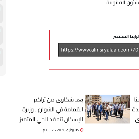
ئون القانونية.
لرابط المختصر
ًا
بعد شكاوى من تراكم
دة
القمامة في الشوارع.. وزيرة
حتى
الإسكان تتفقد الحي المتميز
بمدينة بدر
05 يوليو 2026 05:25 م