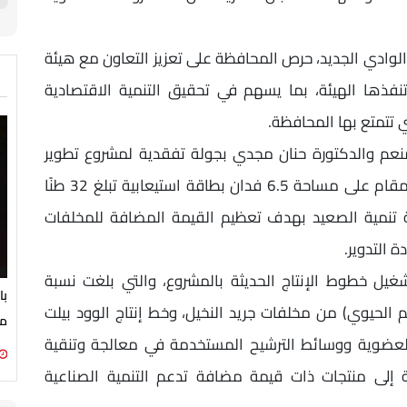
لوادي الجديد، حرص المحافظة على تعزيز التعاون مع هيئة
فذها الهيئة، بما يسهم في تحقيق التنمية الاقتصادية
 تتمتع بها المحافظة.
نعم والدكتورة حنان مجدي بجولة تفقدية لمشروع تطوير
مصنع تدوير المخلفات الزراعية بمدينة الخارجة، المقام على مساحة 6.5 فدان بطاقة استيعابية تبلغ 32 طنًا
ئة تنمية الصعيد بهدف تعظيم القيمة المضافة للمخلفات
ة التدوير.
تشغيل خطوط الإنتاج الحديثة بالمشروع، والتي بلغت نسبة
با
تشار (الفحم الحيوي) من مخلفات جريد النخيل، وخط إنتاج الوود بيلت
مع
لعضوية ووسائط الترشيح المستخدمة في معالجة وتنقية
ة إلى منتجات ذات قيمة مضافة تدعم التنمية الصناعية