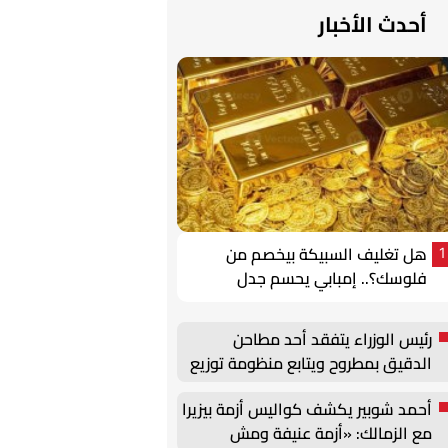
أحدث الأخبار
هل تغليف السبيكة بيخصم من
1
فلوسك؟.. إمبابي يحسم جدل
«الكاش باك» في الذهب
رئيس الوزراء يتفقد أحد مطاحن
الدقيق بمطروح ويتابع منظومة توزيع
المدعم
أحمد شوبير يكشف كواليس أزمة بيزيرا
مع الزمالك: «أزمة عنيفة ومش