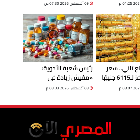
و 2026
09 أغسطس 2026 07:30 ص
 تاني.. سعر
رئيس شعبة الأدوية:
عيار 21 يقفز لـ6115 جنيهًا
«مفيش زيادة في
 بـ48920
الأسعار».. وQR Code يمنع
08 أغسطس 2026 08:03 م
التلاعب في سوق الدواء