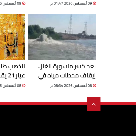
يحسم جدل «الكاش باك»
يتراجع في ماي
09 أغسطس 2026 01:47 م
09 أغسطس 2026 01:25 م
في الذهب
بعد كسر ماسورة الغاز..
الذهب طالع
إيقاف محطات مياه في
الإسماعيلية وسحب عينات
والجنيه الذهب
08 أغسطس 2026 08:34 م
08 أغسطس 2026 08:07 م
للتأكد من سلامتها