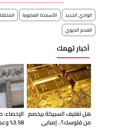
الوادي الجديد
الأسمدة العضوية
المخلفات
الفحم الحيوي
آخبار تهمك
هل تغليف السبيكة بيخصم
الإحصاء: ص
من فلوسك؟.. إمبابي
3.58% و