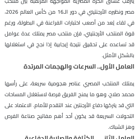
يترقب عشاق الكرة المصرية المواجهة المرتقبة بين منتخب
مصر ونظيره الأرجنتيني في دور الـ16 من كأس العالم 2026،
في لقاء يُعد من أصعب اختبارات الفراعنة في البطولة، ورغم
قوة المنتخب الأرجنتيني، فإن منتخب مصر يمتلك عدة عوامل
قد تساعده على تحقيق نتيجة إيجابية إذا نجح في استغلالها
بالشكل الأمثل.
العامل الأول.. السرعات والهجمات المرتدة
يمتلك المنتخب المصري عناصر هجومية سريعة، على رأسها
محمد صلاح، وهو ما يمنح الفريق فرصة لاستغلال المساحات
التي قد يتركها دفاع الأرجنتين عند التقدم للأمام. الاعتماد على
التحولات السريعة قد يكون أحد أهم مفاتيح صناعة الفرص
وهز الشباك.
العامل الثاني.. الكثافة والصلابة الدفاعية