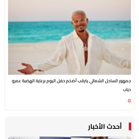
جمهور الساحل الشمالي يترقب أضخم حفل اليوم برعاية الهضبة عمرو
الأ
دياب
الش
07 أغسطس 2026 07:54 م
07 أغسطس 2026 07:43 م
أحدث الأخبار