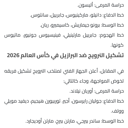
حراسة المرمى: أليسون.
خط الدفاع: دانيلو، ماركينيوس، جابرييل، سانتوس.
خط الوسط: برونو جيماريش، كاسيميرو، ريان.
خط الهجوم: جابرييل مارتينيلي، فينيسيوس جونيور، ماتيوس
كونها.
تشكيل النرويج ضد البرازيل في كأس العالم 2026
في المقابل، أعلن الجهاز الفني لمنتخب النرويج تشكيل فريقه
لخوض المواجهة، وجاء كالتالي:
حراسة المرمى: أوريان نيلاند.
خط الدفاع: جوليان رايرسون، أجير، توربيورن هيجيم، ديفيد مويلي
وولف.
خط الوسط: ساندر بيرجي، مارتن بيرج، مارتن أوديجارد.