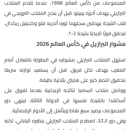
المجموعات من كأس العالم 1998، عندما تقدم المنتخب
البرازيلي بهدف أحرزه بيبيتو، قبل أن ينجح المنتخب النرويجي في
قلب النتيجة بهدفين سجلهما توره أندريه فلو وكجيتيل ريكدال،
ليحقق فوزًا تاريخيًا بنتيجة 2-1.
مشوار البرازيل في كأس العالم 2026
استهل المنتخب البرازيلي مشواره في البطولة بالتعادل أمام
المغرب بهدف لكل فريق، قبل أن يستعيد توازنه سريعًا
بتحقيق انتصار كبير على هايتي بثلاثية نظيفة.
وواصل منتخب السامبا نتائجه الإيجابية بعدما تفوق على
أسكتلندا بالنتيجة نفسها في الجولة الثالثة، لينهي دور
المجموعات برصيد سبع نقاط ويتأهل إلى الأدوار الإقصائية.
وفي دور الـ32، اصطدم المنتخب البرازيلي بنظيره الياباني، لكنه