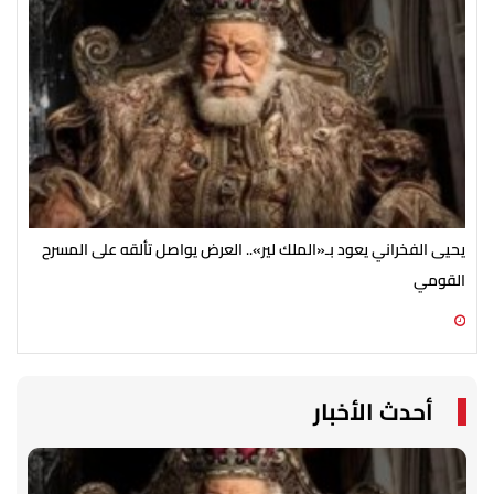
يحيى الفخراني يعود بـ«الملك لير».. العرض يواصل تألقه على المسرح
ملك
القومي
08 أغسطس 2026 11:24 م
08 أغسطس 2026 10:58 م
أحدث الأخبار