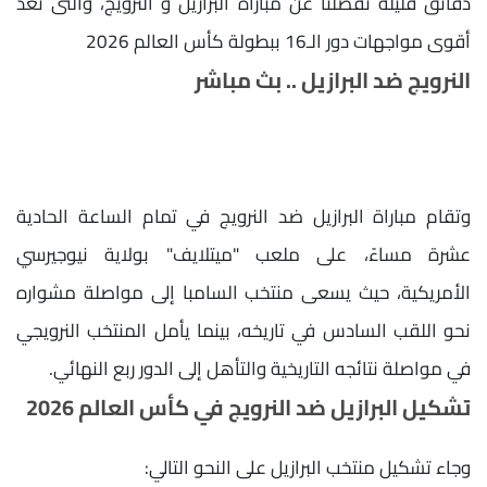
دقائق قليلة تفصلنا عن مباراة البرازيل و النرويج، والتى تعد
أقوى مواجهات دور الـ16 ببطولة كأس العالم 2026
النرويج ضد البرازيل .. بث مباشر
وتقام مباراة البرازيل ضد النرويج في تمام الساعة الحادية
عشرة مساءً، على ملعب "ميتلايف" بولاية نيوجيرسي
الأمريكية، حيث يسعى منتخب السامبا إلى مواصلة مشواره
نحو اللقب السادس في تاريخه، بينما يأمل المنتخب النرويجي
في مواصلة نتائجه التاريخية والتأهل إلى الدور ربع النهائي.
تشكيل البرازيل ضد النرويج في كأس العالم 2026
وجاء تشكيل منتخب البرازيل على النحو التالي: