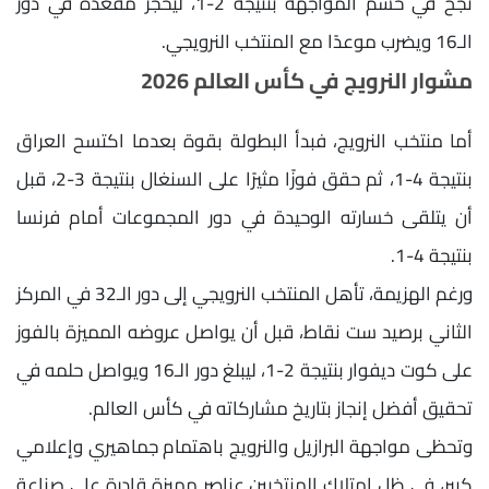
نجح في حسم المواجهة بنتيجة 2-1، ليحجز مقعده في دور
الـ16 ويضرب موعدًا مع المنتخب النرويجي.
مشوار النرويج في كأس العالم 2026
أما منتخب النرويج، فبدأ البطولة بقوة بعدما اكتسح العراق
بنتيجة 4-1، ثم حقق فوزًا مثيرًا على السنغال بنتيجة 3-2، قبل
أن يتلقى خسارته الوحيدة في دور المجموعات أمام فرنسا
بنتيجة 4-1.
ورغم الهزيمة، تأهل المنتخب النرويجي إلى دور الـ32 في المركز
الثاني برصيد ست نقاط، قبل أن يواصل عروضه المميزة بالفوز
على كوت ديفوار بنتيجة 2-1، ليبلغ دور الـ16 ويواصل حلمه في
تحقيق أفضل إنجاز بتاريخ مشاركاته في كأس العالم.
وتحظى مواجهة البرازيل والنرويج باهتمام جماهيري وإعلامي
كبير، في ظل امتلاك المنتخبين عناصر مميزة قادرة على صناعة