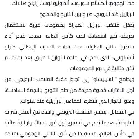
خط الهجوم: ألكسندر سورلوث، أنطونيو نوسا، إرلينج هالاند.
البرازيل ضد النرويج.. صراع بين التاريخ والطموح
يدخل منتخب البرازيل المباراة بطموحات كبيرة لاستكمال
طريقه نحو استعادة لقب كأس العالم، بعدما قدم أداءً
متطورًا خلال البطولة تحت قيادة المدرب الإيطالي كارلو
أنشيلوتي، الذي نجح في إعادة التوازن للفريق بعد بداية لم
تكن مثالية في دور المجموعات.
ويطمح "السيليساو" إلى تجاوز عقبة المنتخب النرويجي، من
أجل الاقتراب خطوة جديدة من حلم التتويج بالنجمة السادسة،
وهو الإنجاز الذي تنتظره الجماهير البرازيلية منذ سنوات.
في المقابل، يعيش المنتخب النرويجي واحدة من أفضل فتراته
التاريخية، بعدما نجح في تحقيق أول فوز له بالأدوار الإقصائية
في كأس العالم، مستفيدًا من تألق الثلاثي الهجومي بقيادة