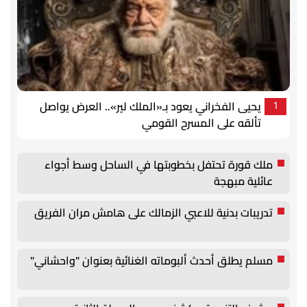
يحيى الفخراني يعود بـ«الملك لير».. العرض يواصل
1
تألقه على المسرح القومي
ملك قورة تحتفل بخطوبتها في الساحل وسط أجواء
عائلية مبهجة
تدريبات بدنية للاعبي الزمالك على هامش مران الفريق
مسلم يطلق أحدث ألبوماته الغنائية بعنوان "واحشاني"