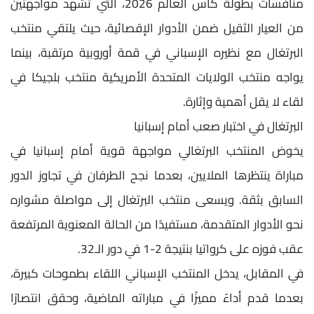
منافسات بطولة كأس العالم 2026، التي تشهد مواجهتين
من العيار الثقيل ضمن الأدوار الإقصائية، حيث يلتقي منتخب
البرتغال مع نظيره الإسباني في قمة أوروبية مرتقبة، بينما
يواجه منتخب الولايات المتحدة الأمريكية منتخب بلجيكا في
لقاء لا يقل أهمية وإثارة.
البرتغال في اختبار صعب أمام إسبانيا
يخوض المنتخب البرتغالي مواجهة قوية أمام إسبانيا في
مباراة ينتظرها الملايين، بعدما نجح الطرفان في تجاوز الدور
السابق بثقة. ويسعى منتخب البرتغال إلى مواصلة مشواره
نحو الأدوار المتقدمة، مستفيدًا من الحالة المعنوية المرتفعة
عقب فوزه على كرواتيا بنتيجة 2-1 في دور الـ32.
في المقابل، يدخل المنتخب الإسباني اللقاء بطموحات كبيرة،
بعدما قدم أداءً مميزًا في مباراته الماضية، وحقق انتصارًا