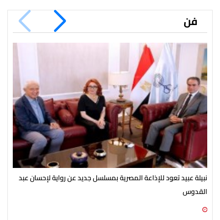
فن
نبيلة عبيد تعود للإذاعة المصرية بمسلسل جديد عن رواية لإحسان عبد
انط
القدوس
مك
07 أغسطس 2026 03:51 م
07 أغسطس 2026 03:12 م