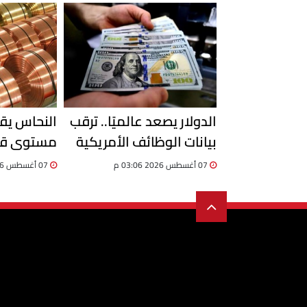
الدولار يصعد عالميًا.. ترقب
النحاس يق
بيانات الوظائف الأمريكية
مستوى قي
يحسم اتجاه العملة
من تراجع ا
07 أغسطس 2026 03:06 م
07 أغسطس 2026 02:51 م