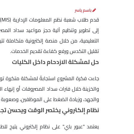
باسم ياسر
قد
إلى تطوير وتنظيم آلية حجز مواعيد سداد المصر
التعليمية، من خلال منصة إلكترونية متكاملة ت
تقليل التكدس ورفع كفاءة تقديم الخدمات.
حل لمشكلة الازدحام داخل الكليات
جاءت فكرة المشروع استجابةً لمشكلة متكررة توا
والخزينة خلال فترات سداد المصروفات أو إنهاء ال
والجهد، وزيادة الضغط على الموظفين، وصعوبة تن
نظام إلكتروني يختصر الوقت ويحسن تجر
يعتمد "عبور باي" على نظام إلكتروني يتيح للطا