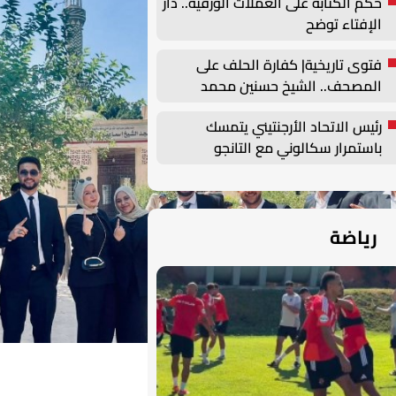
حكم الكتابة على العملات الورقية.. دار
الإفتاء توضح
فتوى تاريخية| كفارة الحلف على
المصحف.. الشيخ حسنين محمد
مخلوف يوضح
رئيس الاتحاد الأرجنتيني يتمسك
باستمرار سكالوني مع التانجو
رياضة