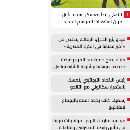
الأهلي يبدأ معسكر اسبانيا بأول
1
مران استعدادًا للموسم الجديد
ميدو يثير الجدل: الزمالك يتخلص من
«أكبر عصابة في الكرة المصرية»
فليك يمنح حمزة عبد الكريم فرصة
جديدة.. موهبة برشلونة الشابة تواصل
الظهور مع الفريق الأول
رئيس الاتحاد الأرجنتيني يتمسك
باستمرار سكالوني مع التانجو
رسميا.. كاف يجدد دعمه بالإجماع
لإنفانتينو
مواعيد مباريات اليوم.. مواجهات قوية
في كأس رابطة المحترفين ولقاءات