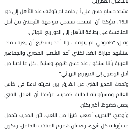
باللاعبين المميزين.”
وشدد حسام حسن على أن حلمه لم يتوقف عند التأهل إلى دور
الـ16، مؤكدًا أن المنتخب سيدخل مواجهة الأرجنتين من أجل
المنافسة على بطاقة التأهل إلى الدور ربع النهائي.
وقال: “طموحي لم يتوقف، ولا أحد يستطيع أن يعرف ماذا
ستشهد مباراة الغد، لكنني أعد الشعب المصري والجماهير
العربية بأننا سنكون عند حسن ظنهم، وسنبذل كل ما لدينا من
أجل الوصول إلى الدور ربع النهائي.”
وتحدث المدير الفني عن الفارق بين تجربته لاعبًا في كأس
العالم ومسؤوليته الحالية كمدرب، مؤكدًا أن العمل الفني
يحمل ضغوطًا أكبر بكثير.
وأوضح: "التدريب أصعب كثيرًا من اللعب، لأن المدرب يتحمل
مسؤولية كل شيء، ويعيش هموم المنتخب بالكامل، ويكون