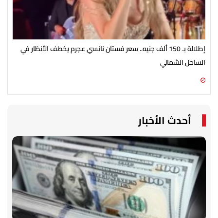
إطلالة بـ 150 ألف جنيه.. سعر فستان نانسي عجرم يخطف الأنظار في
مطل
الساحل الشمالي
في ص
08 أغسطس 2026 02:44 م
08 أغسطس 2026 02:30 م
أحدث الأخبار