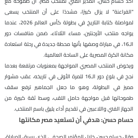
أكد حسام حسن، المدير الفني لمنتخب مصر، أن طموحه مع
"الفراعنة" لا يزال كبيرًا، مشددًا على أن المنتخب يسعى
لمواصلة كتابة التاريخ في بطولة كأس العالم 2026، عندما
يواجه منتخب الأرجنتين، مساء الثلاثاء، ضمن منافسات دور
الـ16، في مباراة وصفها بأنها محطة جديدة في رحلة استعادة
مكانة الكرة المصرية على الساحة العالمية.
ويخوض المنتخب المصري المواجهة بمعنويات مرتفعة بعدما
نجح في بلوغ دور الـ16 للمرة الأولى في تاريخه، عقب مشوار
مميز في البطولة، وهو ما جعل الجماهير ترفع سقف
طموحاتها قبل مواجهة حامل اللقب، وسط ثقة كبيرة من
الجهاز الفني واللاعبين في تقديم أداء يليق باسم المنتخب.
حسام حسن: هدفي أن تستعيد مصر مكانتها
وقال حسام حسن، خلال المؤتمر الصحفي الذي يسبق المباراة،