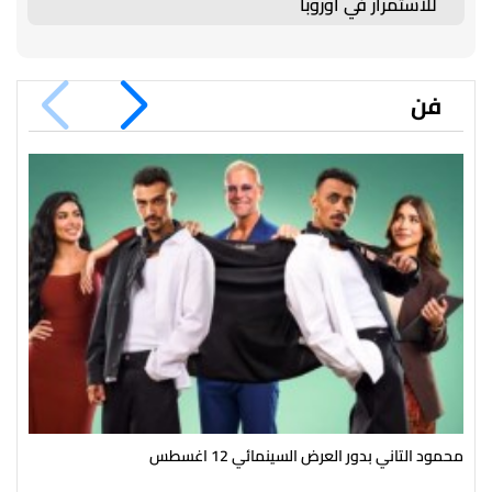
للاستمرار في أوروبا
فن
محمود التاني بدور العرض السينمائي 12 اغسطس
حكا