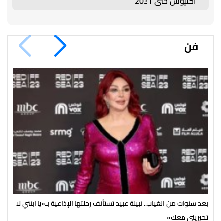
أكليوش حتى 2031
فن
بعد سنوات من الغياب.. نبيلة عبيد تستأنف رحلتها الإذاعية بـ«يا ابنتي لا
تحيريني معك»
ضخم