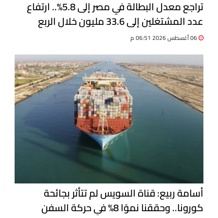
تراجع معدل البطالة في مصر إلى 5.8%.. ارتفاع
عدد المشتغلين إلى 33.6 مليون خلال الربع
الثاني 2026
06 أغسطس 2026 06:51 م
أسامة ربيع: قناة السويس لم تتأثر بجائحة
كورونا.. وحققنا نموًا 8% في حركة السفن