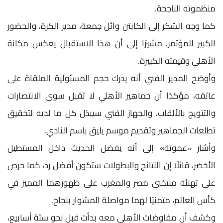
منظموته الناجحة.
كما وجه الشكر إلى الكابتن وائل جمعة، مدير الكرة، والحضور
الكبير للمؤتمر، مشيرًا إلى أن هذا الاستقبال يعكس مكانة
الأهلي وقيمته الكبيرة.
وأوضح المدير الفني أنه يدرك حجم المسئولية الملقاة على
عاتقه، مؤكدًا أن جماهير الأهلي لا تقبل سوى الانتصارات
والتتويج بالألقاب، والجهاز الفني سيبذل كل ما لديه لتحقيق
تطلعات الجماهير وتقديم موسم يليق باسم النادي.
وأشار «عموتة» إلى أنه يفضل الحديث داخل المستطيل
الأخضر، قائلًا إن النتائج والبطولات ستكون أفضل رد، كما حرص
على تهنئة منتخبي مصر والمغرب على ظهورهما المميز في
كأس العالم، متمنيًا لهما مواصلة المشوار بنجاح.
وكشف أن مفاوضات الأهلي معه بدأت قبل نحو ستة أسابيع،