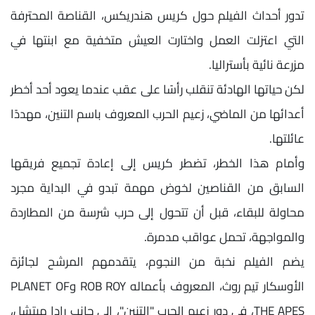
تدور أحداث الفيلم حول كريس هندريكس، القناصة المحترفة
التي اعتزلت العمل واختارت العيش متخفية مع ابنتها في
مزرعة نائية بأستراليا.
لكن حياتها الهادئة تنقلب رأسًا على عقب عندما يعود أحد أخطر
أعدائها من الماضي، زعيم الحرب المعروف باسم التنين، مهددًا
عائلتها.
وأمام هذا الخطر، تضطر كريس إلى إعادة تجميع فريقها
السابق من القناصين لخوض مهمة تبدو في البداية مجرد
محاولة للبقاء، قبل أن تتحول إلى حرب شرسة من المطاردة
والمواجهة، تحمل عواقب مدمرة.
يضم الفيلم نخبة من النجوم، يتقدمهم المرشح لجائزة
الأوسكار تيم روث، المعروف بأعماله ROB ROY وPLANET OF
THE APES، في دور زعيم الحرب "التنين"، إلى جانب رادا ميتشل،