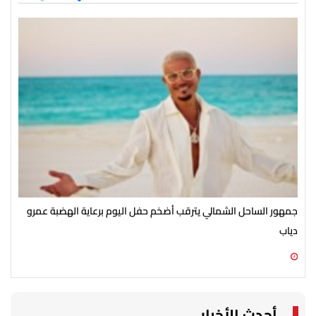
جمهور الساحل الشمالي يترقب أضخم حفل اليوم برعاية الهضبة عمرو
الأ
دياب
الش
07 أغسطس 2026 07:54 م
07 أغسطس 2026 07:43 م
أحدث الأخبار