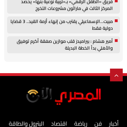
فريق «الطفل الرقمي» بـ«تربية نوعية بنها» يحصد
المركز الثالث في ماراثون مشروعات التخرج
مبيت...الإسماعيلي يقترب من إنهاء أزمة القيد.. 3 قضايا
دولية فقط
أمير هشام : بيراميدز قلب موازين صفقة أكرم توفيق
والأهلي بدأ الخطة البديلة
أخبار
فن
رياضة
اقتصاد
البترول والطاقة