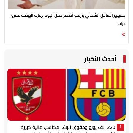
جمهور الساحل الشمالي يترقب أضخم حفل اليوم برعاية الهضبة عمرو
الأ
دياب
الش
07 أغسطس 2026 07:54 م
07 أغسطس 2026 07:43 م
أحدث الأخبار
220 ألف يورو وحقوق البث.. مكاسب مالية كبيرة
1