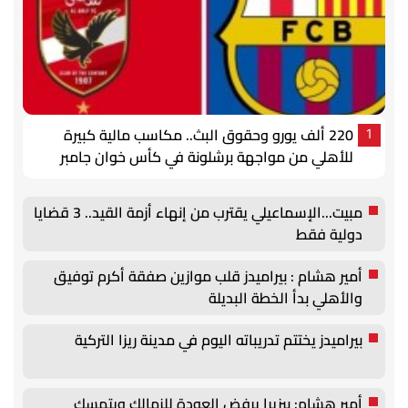
220 ألف يورو وحقوق البث.. مكاسب مالية كبيرة
1
للأهلي من مواجهة برشلونة في كأس خوان جامبر
مبيت...الإسماعيلي يقترب من إنهاء أزمة القيد.. 3 قضايا
دولية فقط
أمير هشام : بيراميدز قلب موازين صفقة أكرم توفيق
والأهلي بدأ الخطة البديلة
بيراميدز يختتم تدريباته اليوم في مدينة ريزا التركية
أمير هشام: بيزيرا يرفض العودة للزمالك ويتمسك