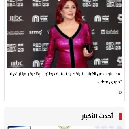
بعد سنوات من الغياب.. نبيلة عبيد تستأنف رحلتها الإذاعية بـ«يا ابنتي لا
تحيريني معك»
ضخم
06 أغسطس 2026 09:15 م
06 أغسطس 2026 05:02 م
أحدث الأخبار