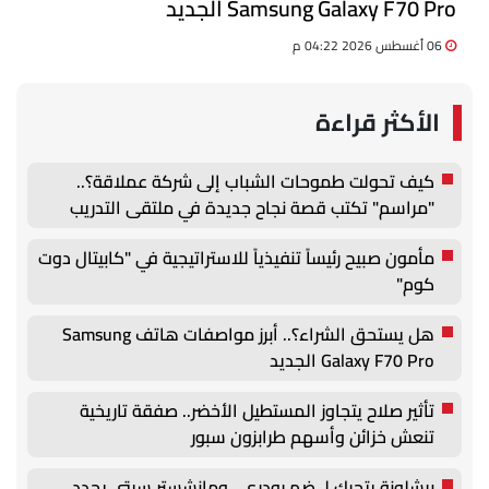
Samsung Galaxy F70 Pro الجديد
06 أغسطس 2026 04:22 م
الأكثر قراءة
كيف تحولت طموحات الشباب إلى شركة عملاقة؟..
"مراسم" تكتب قصة نجاح جديدة في ملتقى التدريب
والتوظيف الزراعي الأول بجامعة دمنهور
مأمون صبيح رئيساً تنفيذياً للاستراتيجية في "كابيتال دوت
كوم"
هل يستحق الشراء؟.. أبرز مواصفات هاتف Samsung
Galaxy F70 Pro الجديد
تأثير صلاح يتجاوز المستطيل الأخضر.. صفقة تاريخية
تنعش خزائن وأسهم طرابزون سبور
برشلونة يتحرك لـ ضم رودري.. ومانشستر سيتي يحدد