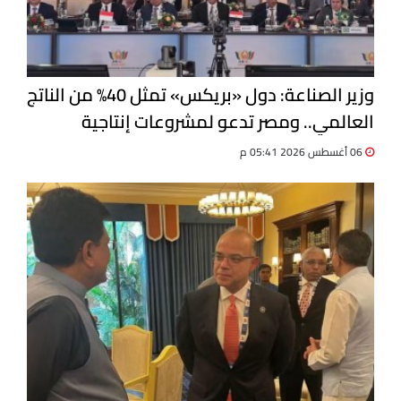
وزير الصناعة: دول «بريكس» تمثل 40% من الناتج
العالمي.. ومصر تدعو لمشروعات إنتاجية
مشتركة
06 أغسطس 2026 05:41 م