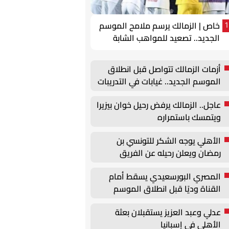
خاص | الزمالك يرسم ملامح الموسم
1
الجديد.. تصعيد للمواهب الشابة
وتحركات لتجديد عقود الركائز
أزمات الزمالك تتواصل قبل انطلاق
الموسم الجديد.. غيابات في التدريبات
وأزمة بيزيرا
عاجل.. الزمالك يرفض رحيل خوان بيزيرا
ويتمسك باستمراره
الأهلي يوجه الشكر للتونسي بن
رمضان ويعلن رحيله عن الفريق
المصري البورسعيدي يسقط أمام
القناة وديًا قبل انطلاق الموسم
الجديد
عدلي وعبد العزيز يستقبلان بعثة
الأهلي في إسبانيا