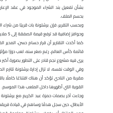
بشأن تفعيل بند الشراء الموجود في عقد الإعارة
بحسم الملف.
وحوافز إضافية قد ترفع قيمة الصفقة إلى 5 ملايين يورو، وفق البنود المتفق عليها بين الناديين.
كما أكدت التقارير أن قرار حسام حسن، المدير ا
قائمة كأس العالم، رغم صغر سنه، لعب دورًا مؤثرًا
يرى فيه مشروع نجم قادر على التطور بصورة أكبر خ
وفي الوقت نفسه، لا تزال إدارة برشلونة تلتزم ال
مقربة من النادي تؤكد أن هناك اقتناعًا كاملًا 
القوية التي أظهرها داخل الملعب هذا الموسم.
وجاءت آخر بصمات حمزة عبد الكريم مع برشلون
الأبطال، حين سجل هدفًا وساهم في قيادة فريقه ل