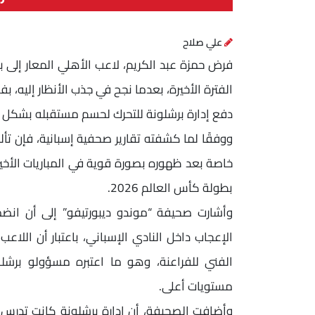
علي صلاح
فرض حمزة عبد الكريم، لاعب الأهلي المعار إلى ب
الفترة الأخيرة، بعدما نجح في جذب الأنظار إليه، 
دفع إدارة برشلونة للتحرك لحسم مستقبله بشكل ن
ووفقًا لما كشفته تقارير صحفية إسبانية، فإن تأل
خاصة بعد ظهوره بصورة قوية في المباريات الأخي
بطولة كأس العالم 2026.
وأشارت صحيفة “موندو ديبورتيفو” إلى أن انض
الإعجاب داخل النادي الإسباني، باعتبار أن اللا
الفني للفراعنة، وهو ما اعتبره مسؤولو برشلو
مستويات أعلى.
وأضافت الصحيفة، أن إدارة برشلونة كانت تدرس م