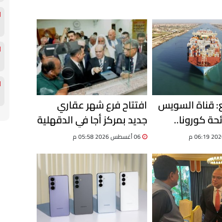
ع: قناة السويس
افتتاح فرع شهر عقاري
ئحة كورونا..
جديد بمركز أجا في الدقهلية
وحققنا نموًا 8% في حركة
لتقديم خدمات التوثيق
06 أغسطس 2026 05:58 م
الرقمية