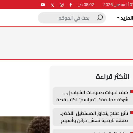
08:02 ص
لمزيد
الأكثر قراءة
كيف تحولت طموحات الشباب إلى
شركة عملاقة؟.. "مراسم" تكتب قصة
نجاح جديدة في ملتقى التدريب
تأثير صلاح يتجاوز المستطيل الأخضر..
والتوظيف الزراعي الأول بجامعة
صفقة تاريخية تنعش خزائن وأسهم
دمنهور
طرابزون سبور