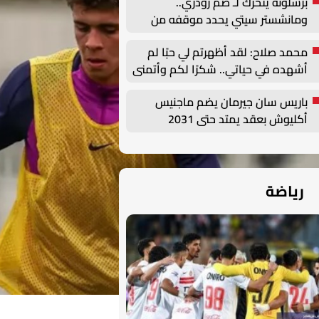
برشلونة يتحرك لـ ضم رودري..
ومانشستر سيتي يحدد موقفه من
الصفقة
محمد صلاح: لقد أظهرتم لي حبًا لم
أشهده في حياتي.. شكرًا لكم وأتمنى
أن أصنع التاريخ هنا
باريس سان جيرمان يضم ماجنيس
أكليوش بعقد يمتد حتى 2031
رياضة