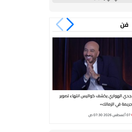
فن
دي الهواري يكشف كواليس انتهاء تصوير
بعد سنوات من الغياب.. نبيلة ع
ريمة في الزمالك»
الإذاعية بـ«يا ابنتي لا تحيرين
07 أغسطس 2026 07:30 ص
06 أغسطس 2026 09:15 م