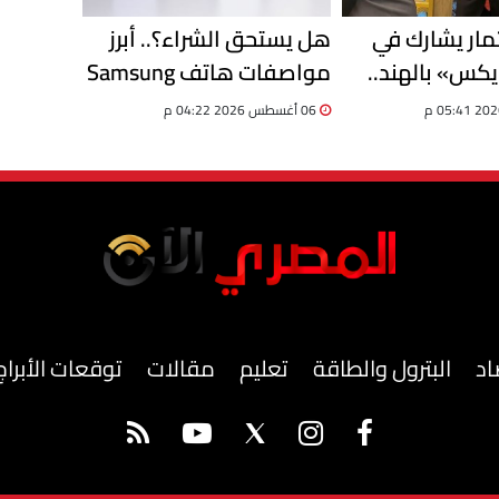
ثمار يشارك في
هل يستحق الشراء؟.. أبرز
يكس» بالهند..
مواصفات هاتف Samsung
صادرات مصر تسجل 13.8
Galaxy F70 Pro الجديد
06 أغسطس 2026 04:22 م
اد
البترول والطاقة
تعليم
مقالات
توقعات الأبراج