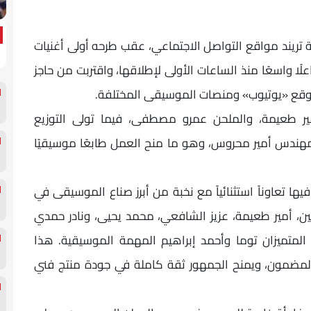
 تريند مواقع التواصل الاجتماعي، عقب طرحه أولى أغنيات
لًا واسعًا منذ الساعات الأولى لإطلاقها، واقتربت من حاجز
مير طعيمة، والملحن عمرو مصطفى، فيما تولى التوزيع
مهندس أمير محروس، وهو ما منح العمل طابعًا موسيقيًا
د نحو 10 أغنيات، يشهد فيها تعاوناً استثنائياً مع نخبة من أبرز صناع الموسيقى في
سين، أمير طعيمة، عزيز الشافعي، محمد يحيى، ونادر حمدي
ن المتميزان توما وأحمد إبراهيم المهمة الموسيقية. هذا
والمضمون، ويمنح الجمهور ثقة كاملة في جودة منتج فني