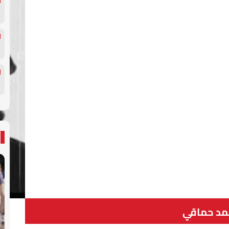
د حماقي