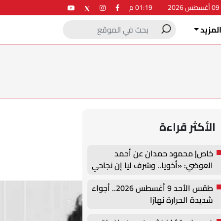
2
01:19 م
لمزيد
الأكثر قراءة
خاص| محمود حمدان عن أحمد
العوضي: «أخويا.. وشرف ليا إن نجاحي
يرتبط باسمه»
طقس الأحد 9 أغسطس 2026.. أجواء
شديدة الحرارة نهارًا