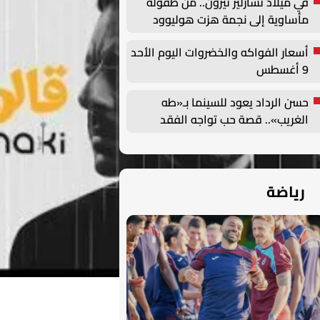
في ميلاد تشارليز ثيرون.. من طفولة
مأساوية إلى نجمة هزت هوليوود
أسعار الفواكه والخضروات اليوم الأحد
9 أغسطس
حسن الرداد يعود للسينما بـ«طه
الغريب».. قصة حب تواجه الفقد
وتمنح الأمل
رياضة