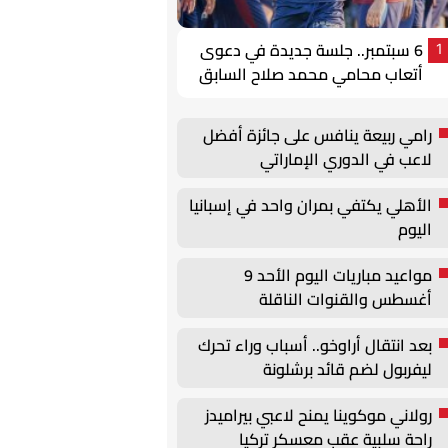
6 سبتمبر.. جلسة جديدة في دعوى
1
أتعاب محامي محمد صلاح السابق
رامي ربيعة ينافس على جائزة أفضل
لاعب في الدوري الإماراتي
الأهلي يكتفي بمران واحد في إسبانيا
اليوم
مواعيد مباريات اليوم الأحد 9
أغسطس والقنوات الناقلة
بعد انتقال أراوخو.. أسباب وراء تحرك
ليفربول لضم قائد برشلونة
رولاني موكوينا يمنح لاعبي بيراميدز
راحة سلبية عقب معسكر تركيا