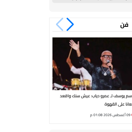
فن
سم يوسف لـ عمرو دياب: عيش سنك واقعد
من هي لجين خليفة التي خطفت 
انا على القهوة
البنات"؟
09 أغسطس 2026 01:08 م
09 أغسطس 2026 01:00 م