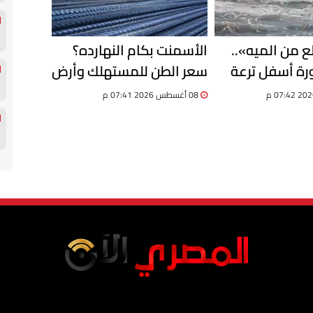
لع من الميه»..
الأسمنت بكام النهارده؟
ة أسفل ترعة
سعر الطن للمستهلك وأرض
ة وتحرك عاجل
المصنع السبت 8 أغسطس
08 أغسطس 2026 07:41 م
لى التسرب
2026