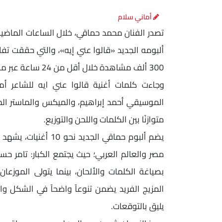
أماني سلام
تصدر الفنان محمد حماقي، خلال الساعات الماضية
ألبومه الجديد «قالوا عني إيه»، والتي حققت تفاع
300 ألف مشاهدة خلال أقل من 24 ساعة عبر موقع «يوتيوب» ومنصات الموسيقى المختلفة.
وجاءت كلمات أغنية قالوا عني ايه للشاعر أ
الموسيقي أحمد إبراهيم، والميكس والماستر ال
متوازنًا بين الكلمات واللحن والتوزيع.
يضم ألبوم حماقي الجدي
مصر والعالم العربي؛ حيث يجتمع الكبار: تامر ح
بصياغة الكلمات والألحان، بينما يتولى الموزعا
المزيج الفريد يضمن تنوعاً واضحاً في الشكل 
يليق بالتوقعات.