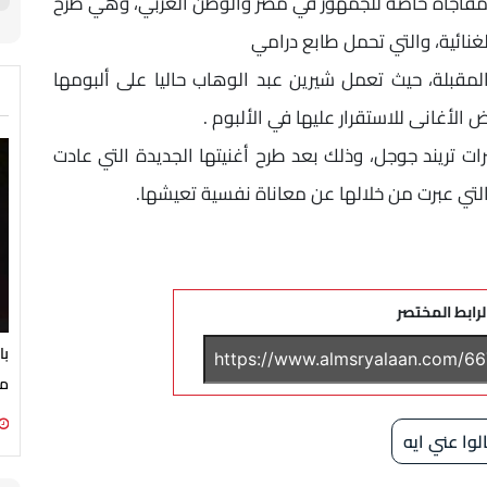
 مفاجأة خاصة للجمهور في مصر والوطن العربي، وهي طرح
غنائية، والتي تحمل طابع درامي
 المقبلة، حيث تعمل شيرين عبد الوهاب حاليا على ألبومها
الأغانى للاستقرار عليها في الألبوم .
ت تريند جوجل، وذلك بعد طرح أغنيتها الجديدة التي عادت
لتي عبرت من خلالها عن معاناة نفسية تعيشها.
لرابط المختصر
با
مع
لوا عني ايه