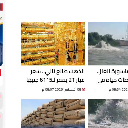
سورة الغاز..
الذهب طالع تاني.. سعر
ات مياه في
عيار 21 يقفز لـ6115 جنيهًا
ية وسحب عينات
والجنيه الذهب بـ48920
08 أغسطس 2026 08:07 م
سلامتها