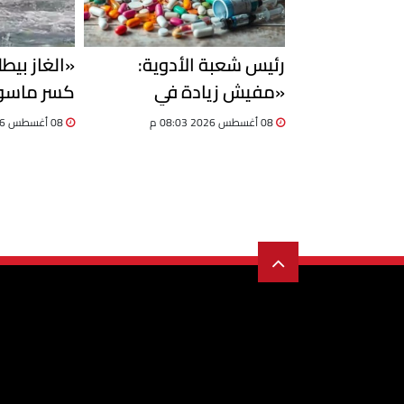
رئيس شعبة الأدوية:
«الغاز بيط
«مفيش زيادة في
كسر ماسور
الأسعار».. وQR Code يمنع
الإسماعيلي
08 أغسطس 2026 08:03 م
08 أغسطس 2026 07:42 م
التلاعب في سوق الدواء
للسيطرة ع