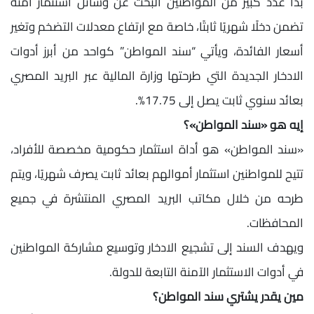
بدأ عدد كبير من المواطنين البحث عن وسائل استثمار آمنة
تضمن دخلًا شهريًا ثابتًا، خاصة مع ارتفاع معدلات التضخم وتغير
أسعار الفائدة، ويأتي “سند المواطن” كواحد من أبرز أدوات
الادخار الجديدة التي طرحتها وزارة المالية عبر البريد المصري
بعائد سنوي ثابت يصل إلى 17.75%.
إيه هو «سند المواطن»؟
«سند المواطن» هو أداة استثمار حكومية مخصصة للأفراد،
تتيح للمواطنين استثمار أموالهم بعائد ثابت يصرف شهريًا، ويتم
طرحه من خلال مكاتب البريد المصري المنتشرة في جميع
المحافظات.
ويهدف السند إلى تشجيع الادخار وتوسيع مشاركة المواطنين
في أدوات الاستثمار الآمنة التابعة للدولة.
مين يقدر يشتري سند المواطن؟