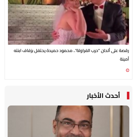
رقصة على ألحان "حرب الفراولة".. محمود حميدة يحتفل بزفاف ابنته
مصط
أمينة
07 أغسطس 2026 10:55 ص
07 أغسطس 2026 10:25 ص
أحدث الأخبار