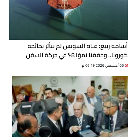
أسامة ربيع: قناة السويس لم تتأثر بجائحة
كورونا.. وحققنا نموًا 8% في حركة السفن
06 أغسطس 2026 06:19 م