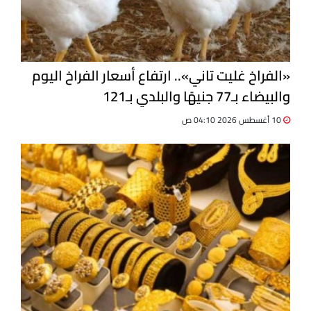
«الفراخ غليت تاني».. ارتفاع أسعار الفراخ اليوم
والبيضاء بـ77 جنيهًا والبلدي بـ121
10 أغسطس 2026 04:10 ص