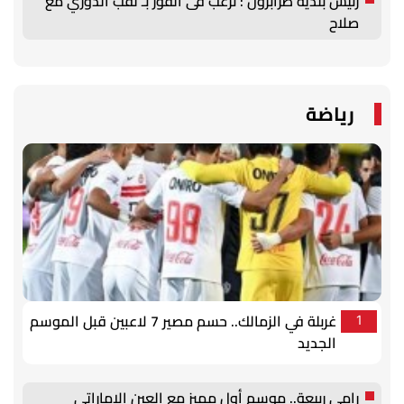
رئيس بلدية طرابزون : نرغب فى الفوز بـ لقب الدوري مع
صلاح
رياضة
غربلة في الزمالك.. حسم مصير 7 لاعبين قبل الموسم
1
الجديد
رامي ربيعة.. موسم أول مميز مع العين الإماراتي