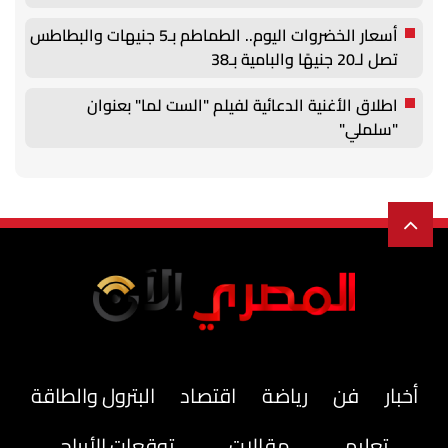
أسعار الخضروات اليوم.. الطماطم بـ5 جنيهات والبطاطس
تصل لـ20 جنيهًا والبامية بـ38
اطلاق الأغنية الدعائية لفيلم "الست لما" بعنوان
"سلملي"
أخبار
فن
رياضة
اقتصاد
البترول والطاقة
تعليم
مقالات
توقعات الأبراج