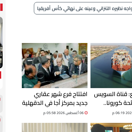
اجه نظيره التنزاني وعينه على نهائي كأس أفريقيا
ع: قناة السويس
افتتاح فرع شهر عقاري
ئحة كورونا..
جديد بمركز أجا في الدقهلية
وحققنا نموًا 8% في حركة
لتقديم خدمات التوثيق
06 أغسطس 2026 05:58 م
الرقمية