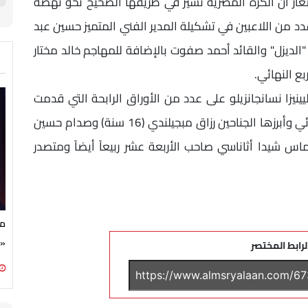
صغار أن الكرة المصرية تسير في طريقها الصحيح نحو نهضة
دد من اللاعبين في تشكيلة المدير الفني المتميز حسين عبد
الديزل" والقائد أحمد صفوت بالإضافة للمهاجم خالد مختار
بع النهائي.
يينيزا نسانجانزيلو على عدد من الأوراق الرابحة التي قدمت
أوراق اعتمادها في مرحلة المجموعات وربع النهائي وأبرزها الجناحين رزاق مبجيلندي (16 سنة) وصدام حسين
 ديماس شيدا أثاناسي صاحب الأربعة عشر ربيعاً أيضاً ومتصدر
مج
«ج
لرابط المختصر