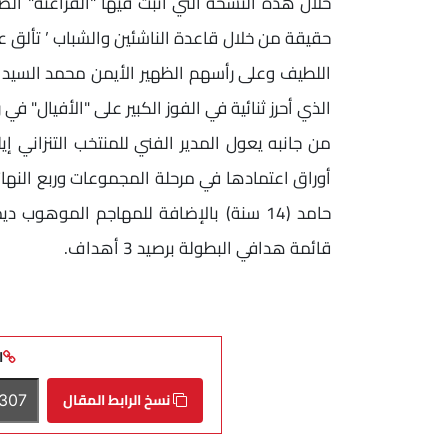
خلال هذه النسخة التي أثبت فيها "الفراعنة" ال
حقيقة من خلال قاعدة الناشئين والشباب ’ تألق ع
اللطيف وعلى رأسهم الظهير الأيمن محمد السيد "
الذي أحرز ثنائية في الفوز الكبير على "الأفيال" في ر
من جانبه يعول المدير الفني للمنتخب التنزاني إيل
حامد (14 سنة) بالإضافة للمهاجم الموهوب
قائمة هدافي البطولة برصيد 3 أهداف.
ا
نسخ الرابط المقال