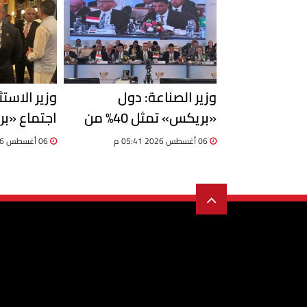
وزير الصناعة: دول
وزير الاست
«بريكس» تمثل 40% من
اجتماع «بر
الناتج العالمي.. ومصر تدعو
06 أغسطس 2026 05:41 م
06 أغسطس 2026 05:41 م
لمشروعات إنتاجية مشتركة
مليار دولار