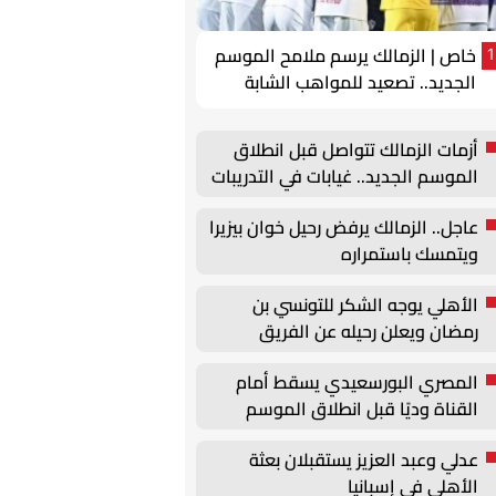
خاص | الزمالك يرسم ملامح الموسم
1
الجديد.. تصعيد للمواهب الشابة
وتحركات لتجديد عقود الركائز
أزمات الزمالك تتواصل قبل انطلاق
الموسم الجديد.. غيابات في التدريبات
وأزمة بيزيرا
عاجل.. الزمالك يرفض رحيل خوان بيزيرا
ويتمسك باستمراره
الأهلي يوجه الشكر للتونسي بن
رمضان ويعلن رحيله عن الفريق
المصري البورسعيدي يسقط أمام
القناة وديًا قبل انطلاق الموسم
الجديد
عدلي وعبد العزيز يستقبلان بعثة
الأهلي في إسبانيا