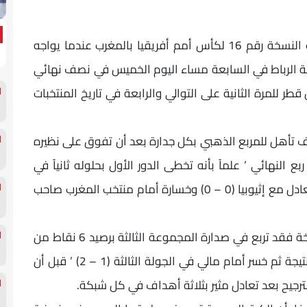
يواصل منتخب مصر للناشئين مسيرته في نهائيات النسخة رقم 16 لكأس أمم أفريقيا بالمغرب عندما يواجه
ة الرباط في السابعة مساء اليوم الخميس في نصف نهائي
ر للمرة الثانية على التوالي والرابعة في تاريخ المنتخبات
 تأهل للمربع الذهبي بكل جدارة بعد أن تفوق على نظيره
 في الدور ربع النهائي ’ علماً بأنه تخطى الدور الأول بحلوله ثانياً في
المجموعة الأولى من فوز على تونس (2 – 1) وتعادل مع إثيوبيا (0 – 0) وخسارة أمام منتخب المغرب صاحب
أما المنتخب التنزاني (الحصان الأسود) لهذه النسخة فقد تربع في صدارة المجموعة الثالثة برصيد 6 نقاط من
انتصارين على موزمبيق (3 – 0) وأنجولا بنفس النتيجة ثم خسر أمام مالي في الجولة الثالثة (1 – 2) ’ قبل أن
لترجيح بعد تعادل مثير بثلاثة أهداف في كل شبكة.