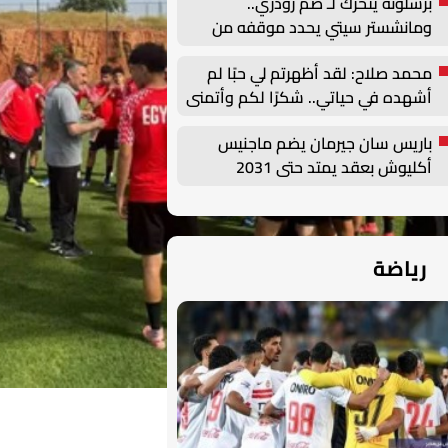
برشلونة يتحرك لـ ضم رودري..
ومانشستر سيتي يحدد موقفه من
الصفقة
محمد صلاح: لقد أظهرتم لي حبًا لم
أشهده في حياتي.. شكرًا لكم وأتمنى
أن أصنع التاريخ هنا
باريس سان جيرمان يضم ماجنيس
أكليوش بعقد يمتد حتى 2031
رياضة