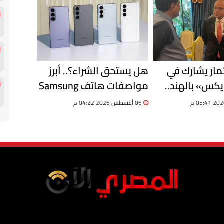
ثمار يشارك في
هل يستحق الشراء؟.. أبرز
يكس» بالهند..
مواصفات هاتف Samsung
صادرات مصر تسجل 13.8
Galaxy F70 Pro الجديد
06 أغسطس 2026 04:22 م