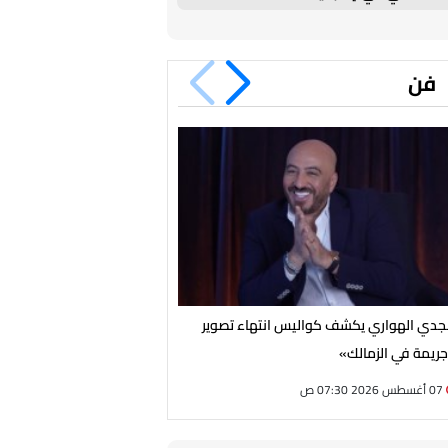
فن
دي الهواري يكشف كواليس انتهاء تصوير
بعد سنوات من الغياب.. نبيلة ع
ريمة في الزمالك»
الإذاعية بـ«يا ابنتي لا تحيرين
07 أغسطس 2026 07:30 ص
06 أغسطس 2026 09:15 م