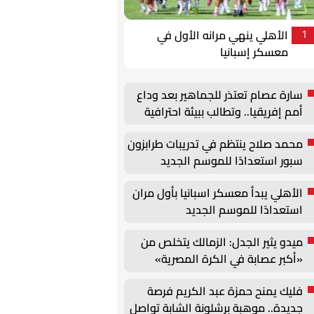
الأهلي ينهي مرانه الأول في
1
معسكر إسبانيا
سارة عصام تعتذر للجماهير بعد وداع
أمم إفريقيا.. وتطالب ببيئة احترافية
داخل منتخب السيدات
محمد صلاح ينتظم في تدريبات طرابزون
سبور استعدادًا للموسم الجديد
الأهلي يبدأ معسكر اسبانيا بأول مران
استعدادًا للموسم الجديد
ميدو يثير الجدل: الزمالك يتخلص من
«أكبر عصابة في الكرة المصرية»
فليك يمنح حمزة عبد الكريم فرصة
جديدة.. موهبة برشلونة الشابة تواصل