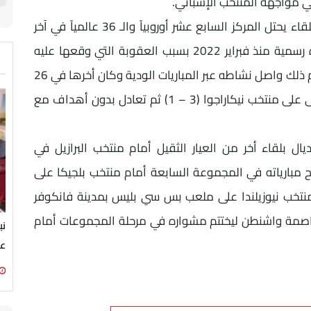
 مواجهة المنتخب الإسباني.
المنتخب الروسي منافس منتخب مصر في هذا اللقاء يحتل المركز السابع عشر أوروبياً والـ 36 عالمياً في آخر
تصنيف للاتحاد الدولي رغم عدم خوضه أي مباراة رسمية منذ فبراير 2022 بسبب العقوبة التي وقعها عليه
الاتحاد الدولي بسبب الغزو الروسي لأوكرانيا ’ ورغم ذلك واصل نشاطه عبر المباريات الودية وكان أخرها في 26
و31 مارس الماضي بمواجهتين ’ تفوق في الأولى على منتخب نيكاراجوا (3 – 1) ثم تعادل بدون أهداف مع
ديال بلقاء أخر من العيار الثقيل أمام منتخب البرازيل في
بل قبل 9 أيام على افتتاح مبارياته في المجموعة السابعة أمام منتخب بلجيكا على
منتخب نيوزيلندا على ملعب بس سي بليس بمدينة فانكوفر
إلى سياتل بالعاصمة واشنطن ليختتم مشواره في مرحلة المجموعات أمام
نب
عن