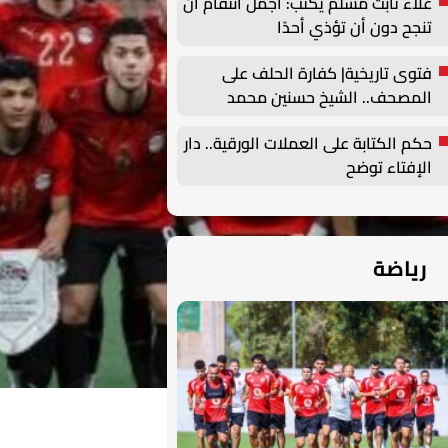
علاء ثابت مسلم يكتب: أجمل انتقام أن
تنجح دون أن تؤذي أحدًا
فتوى تاريخية| كفارة الحلف على
المصحف.. الشيخ حسنين محمد
مخلوف يوضح
حكم الكتابة على العملات الورقية.. دار
الإفتاء توضح
رياضة