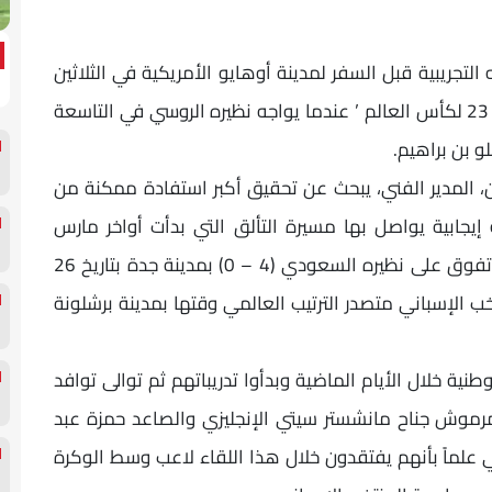
 التجريبية قبل السفر لمدينة أوهايو الأمريكية في الثلاثين
من مايو الحالي لخوض غمار نهائيات النسخة رقم 23 لكأس العالم ’ عندما يواجه نظيره الروسي في التاسعة
و بن براهيم.
، المدير الفني، يبحث عن تحقيق أكبر استفادة ممكنة من
جابية يواصل بها مسيرة التألق التي بدأت أواخر مارس
الماضي في معسكره الأول بعد التأهل ’ عندما تفوق على نظيره السعودي (4 – 0) بمدينة جدة بتاريخ 26
دل بنتيجة (0 – 0) على المنتخب الإسباني متصدر الترتيب العالمي وقتها بمدينة برشلونة
نية خلال الأيام الماضية وبدأوا تدريباتهم ثم توالى توافد
 مرموش جناح مانشستر سيتي الإنجليزي والصاعد حمزة عبد
 علماً بأنهم يفتقدون خلال هذا اللقاء لاعب وسط الوكرة