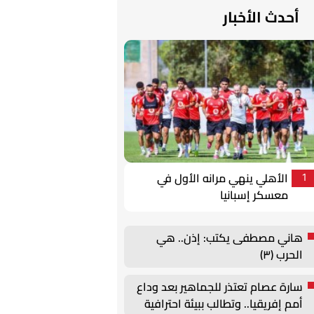
أحدث الأخبار
الأهلي ينهي مرانه الأول في
1
معسكر إسبانيا
هاني مصطفى يكتب: إذن.. هي
الحرب (٣)
سارة عصام تعتذر للجماهير بعد وداع
أمم إفريقيا.. وتطالب ببيئة احترافية