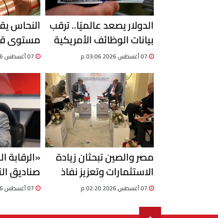
الدولار يصعد عالميًا.. ترقب
النحاس يق
بيانات الوظائف الأمريكية
مستوى قي
يحسم اتجاه العملة
من تراجع ا
07 أغسطس 2026 03:06 م
07 أغسطس 2026 02:51 م
مصر والصين تبحثان زيادة
«الرقابة ال
الاستثمارات وتعزيز نفاذ
صناديق الت
المنتجات المصرية إلى
مهلة إضاف
07 أغسطس 2026 02:20 م
07 أغسطس 2026 02:19 م
السوق الصينية
الأوضاع حتى 31 دي