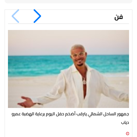
فن
جمهور الساحل الشمالي يترقب أضخم حفل اليوم برعاية الهضبة عمرو
الأ
دياب
الش
07 أغسطس 2026 07:54 م
07 أغسطس 2026 07:43 م