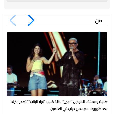
فن
طبيبة وممثلة.. الموديل "لجين" بطلة كليب "لولا البنات" تتصدر الترند
باقي من الزمن
بعد ظهورها مع عمرو دياب في العلمين