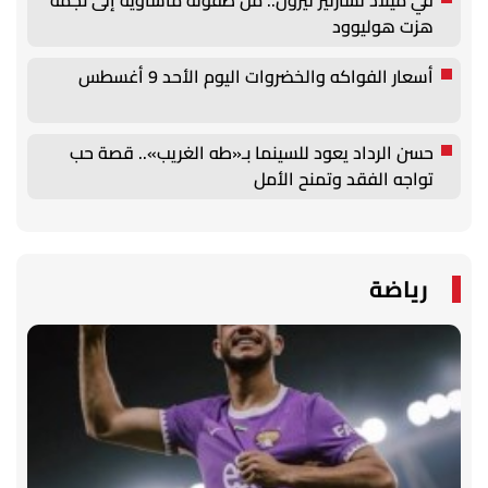
في ميلاد تشارليز ثيرون.. من طفولة مأساوية إلى نجمة
هزت هوليوود
أسعار الفواكه والخضروات اليوم الأحد 9 أغسطس
حسن الرداد يعود للسينما بـ«طه الغريب».. قصة حب
تواجه الفقد وتمنح الأمل
رياضة