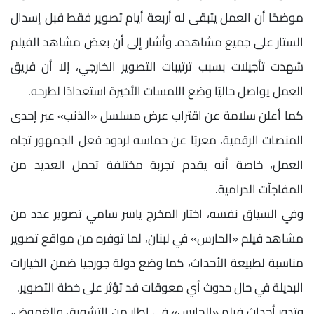
موضحًا أن العمل يتبقى له أربعة أيام تصوير فقط قبل إسدال
الستار على جميع مشاهده. وأشار إلى أن بعض مشاهد الفيلم
شهدت تأجيلات بسبب ترتيبات التصوير الخارجي، إلا أن فريق
العمل يواصل حاليًا وضع اللمسات الأخيرة استعدادًا لطرحه.
كما أعلن سلامة عن اقتراب عرض مسلسل «الذنب» عبر إحدى
المنصات الرقمية، معربًا عن حماسه لردود فعل الجمهور تجاه
العمل، خاصة أنه يقدم تجربة مختلفة تحمل العديد من
المفاجآت الدرامية.
وفي السياق نفسه، اختار المخرج ياسر سامي تصوير عدد من
مشاهد فيلم «الحارس» في لبنان، لما توفره من مواقع تصوير
مناسبة لطبيعة الأحداث، كما وضع دولة جورجيا ضمن الخيارات
البديلة في حال حدوث أي معوقات قد تؤثر على خطة التصوير.
وتدور أحداث فيلم «الحارس» في إطار من التشويق والغموض،