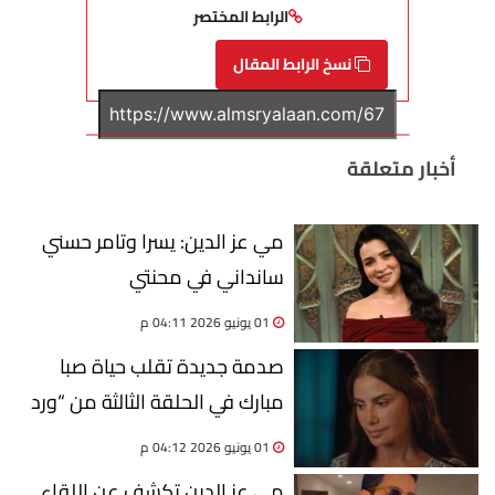
الرابط المختصر
نسخ الرابط المقال
أخبار متعلقة
مي عز الدين: يسرا وتامر حسني
سانداني في محنتي
01 يونيو 2026 04:11 م
صدمة جديدة تقلب حياة صبا
مبارك في الحلقة الثالثة من “ورد
على فل وياسمين”
01 يونيو 2026 04:12 م
مي عز الدين تكشف عن اللقاء