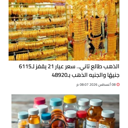
الذهب طالع تاني.. سعر عيار 21 يقفز لـ6115
جنيهًا والجنيه الذهب بـ48920
08 أغسطس 2026 08:07 م