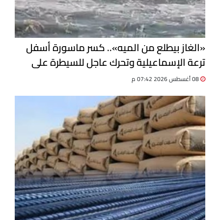
«الغاز بيطلع من الميه».. كسر ماسورة أسفل
ترعة الإسماعيلية وتحرك عاجل للسيطرة على
التسرب
08 أغسطس 2026 07:42 م