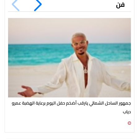
فن
جمهور الساحل الشمالي يترقب أضخم حفل اليوم برعاية الهضبة عمرو
الأ
دياب
الش
07 أغسطس 2026 07:54 م
07 أغسطس 2026 07:43 م