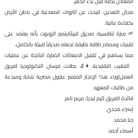
المعادن بدقة قبل بدء الحفر.
مجال التعدين: للبحث عن الثروات المعدنية في باطن الأرض
بكفاءة عالية.
🌱 ميزة تنافسية: صديق للبيئةيتميز الروبوت بأنه يعتمد على
تقنيات ومصادر طاقة نظيفة تجعله صديقاً للبيئة بالكامل،
مما يساهم في تقليل الانبعاثات الضارة الناتجة عن عمليات
التنقيب التقليدية.👩‍🔬 بطلات فرسان التكنولوجيا (فريق
العمل)وراء هذا الإنجاز المتميز عقول مصرية شابة ومبدعة
من طالبات المعهد:
قائدة الفريق (تيم ليدر): مريم تامر
إسراء مجدي
جنا محمد
أسماء أحمد