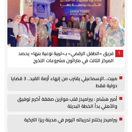
فريق «الطفل الرقمي» بـ«تربية نوعية بنها» يحصد
1
المركز الثالث في ماراثون مشروعات التخرج
مبيت...الإسماعيلي يقترب من إنهاء أزمة القيد.. 3 قضايا
دولية فقط
أمير هشام : بيراميدز قلب موازين صفقة أكرم توفيق
والأهلي بدأ الخطة البديلة
بيراميدز يختتم تدريباته اليوم في مدينة ريزا التركية