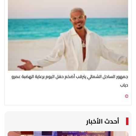
جمهور الساحل الشمالي يترقب أضخم حفل اليوم برعاية الهضبة عمرو
الأ
دياب
الش
07 أغسطس 2026 07:54 م
07 أغسطس 2026 07:43 م
أحدث الأخبار