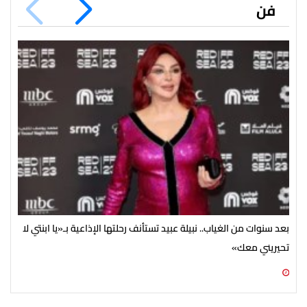
فن
بعد سنوات من الغياب.. نبيلة عبيد تستأنف رحلتها الإذاعية بـ«يا ابنتي لا
تحيريني معك»
ضخم
06 أغسطس 2026 09:15 م
06 أغسطس 2026 05:02 م