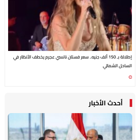
إطلالة بـ 150 ألف جنيه.. سعر فستان نانسي عجرم يخطف الأنظار في
مطل
الساحل الشمالي
في ص
08 أغسطس 2026 02:44 م
08 أغسطس 2026 02:30 م
أحدث الأخبار