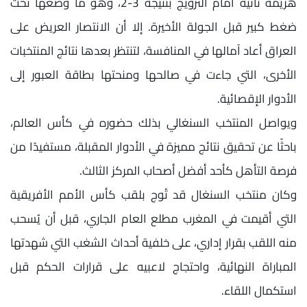
هزيمة ثانية أمام النرويج بنتيجة 3-2، وهو ما وضعها تحت
ضغط كبير قبل الجولة الأخيرة. إلا أن الانتصار العريض على
العراق أعاد آمالها في المنافسة، لتنتظر بعدها نتائج المنتخبات
الأخرى، التي جاءت في صالحها ومنحتها بطاقة العبور إلى
الأدوار الإقصائية.
ويواصل المنتخب السنغالي بذلك حضوره في كأس العالم،
باحثًا عن تحقيق نتائج مميزة في الأدوار المقبلة، مستفيدًا من
فرصة التأهل كأحد أفضل أصحاب المركز الثالث.
وكان منتخب السنغال قد تُوج بلقب كأس الأمم الأفريقية
التي أقيمت في المغرب مطلع العام الجاري، قبل أن يُسحب
منه اللقب بقرار إداري، على خلفية أحداث الشغب التي شهدتها
المباراة النهائية، واحتجاج لاعبيه على قرارات الحكم قبل
استكمال اللقاء.