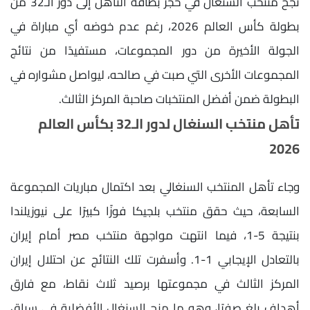
نجح منتخب السنغال في حجز بطاقة التأهل إلى دور الـ32 من
بطولة كأس العالم 2026، رغم عدم خوضه أي مباراة في
الجولة الأخيرة من دور المجموعات، مستفيدًا من نتائج
المجموعات الأخرى التي صبت في صالحه، ليواصل مشواره في
البطولة ضمن أفضل المنتخبات صاحبة المركز الثالث.
تأهل منتخب السنغال لدور الـ32 بكأس العالم
2026
وجاء تأهل المنتخب السنغالي بعد اكتمال مباريات المجموعة
السابعة، حيث حقق منتخب بلجيكا فوزًا كبيرًا على نيوزيلندا
بنتيجة 5-1، فيما انتهت مواجهة منتخب مصر أمام إيران
بالتعادل الإيجابي 1-1. وأسفرت تلك النتائج عن احتلال إيران
المركز الثالث في مجموعتها برصيد ثلاث نقاط، مع فارق
أهداف بلغ صفرًا، وهو ما منح السنغال الأفضلية في سباق