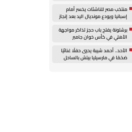
منتخب مصر للناشئات يخسر أمام
إسبانيا ويودع مونديال اليد بعد إنجاز
تاريخي
برشلونة يفتح باب حجز تذاكر مواجهة
الأهلي في كأس خوان جامبر
الأحد.. أحمد شيبة يحيي حفلًا غنائيًا
ضخمًا في مارسيليا بيتش بالساحل
الشمالي