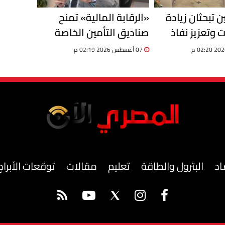
 تبحثان زيادة
«الرقابة المالية» تمنح
ت وتعزيز نفاذ
صناديق التأمين الخاصة
لمصرية إلى
مهلة إضافية لتوفيق
07 أغسطس 2026 02:19 م
ينية
الأوضاع حتى 31 ديسمبر
اد
البترول والطاقة
تعليم
مقالات
توقعات الأبراج