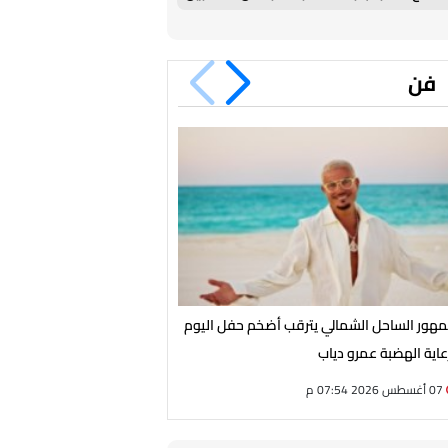
من الفريق الأول
فن
هور الساحل الشمالي يترقب أضخم حفل اليوم
الأحد.. أحمد شيبة يحيي حفلًا غ
عاية الهضبة عمرو دياب
مارسيليا بيتش بالساحل الشما
07 أغسطس 2026 07:54 م
07 أغسطس 2026 07:43 م