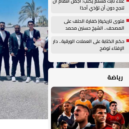
علاء ثابت مسلم يكتب: أجمل انتقام أن
تنجح دون أن تؤذي أحدًا
فتوى تاريخية| كفارة الحلف على
المصحف.. الشيخ حسنين محمد
مخلوف يوضح
حكم الكتابة على العملات الورقية.. دار
الإفتاء توضح
رياضة