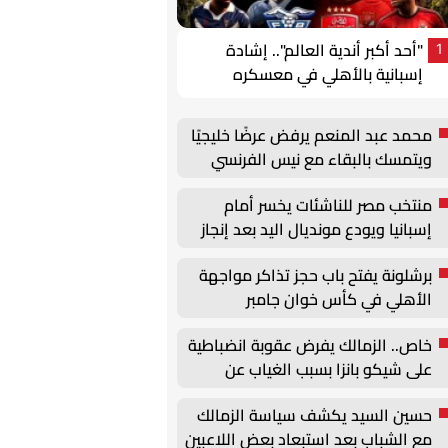
"أحد أكبر أندية العالم".. إشادة
1
إسبانية بالأهلي في معسكره
الخارجي
محمد عبد المنعم يرفض عرضًا خليجيًا
ويتمسك بالبقاء مع نيس الفرنسي
منتخب مصر للناشئات يخسر أمام
إسبانيا ويودع مونديال اليد بعد إنجاز
تاريخي
برشلونة يفتح باب حجز تذاكر مواجهة
الأهلي في كأس خوان جامبر
خاص.. الزمالك يفرض عقوبة انضباطية
على شيكو بانزا بسبب الغياب عن
المعسكر
حسين السيد يكشف سياسة الزمالك
مع الشباب بعد استبعاد بعض اللاعبين