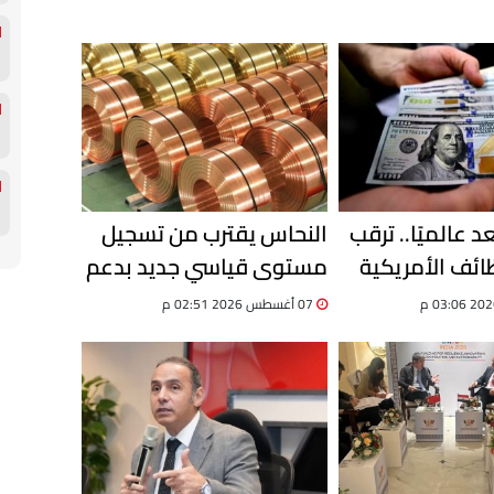
د عالميًا.. ترقب
النحاس يقترب من تسجيل
ظائف الأمريكية
مستوى قياسي جديد بدعم
 العملة
من تراجع المعروض عالميًا
07 أغسطس 2026 02:51 م