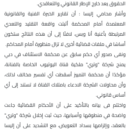
الحقوق يعد خارج الإطار القانوني والتعاقدي.
وأشار محامي إليسا : أن تقارير الخبرة الفنية والقانونية
المعتمدة أمام المحكمة أثبتت واقعة التقليد والتعدي
المرتبطة بأغنية أنا وبس، لافتًا إلى أن هذه النتائج ستكون
أساسًا في ملفات قضائية أخرى لا تزال منظورة أمام المحاكم.
ونفى صدور أي حكم سابق عن محكمة الاستئناف في دبي
يمنح شركة "وتري" ملكية قناة اليوتيوب الخاصة بالفنانة،
مؤكدًا أن محكمة التمييز أسقطت أي تفسير مخالف لذلك،
وأن محاولات الشركة الادعاء بامتلاك القناة لا تستند إلى أي
أساس قانوني.
واختتم فى بيانه بالتأكيد على أن الأحكام القضائية جاءت
واضحة في منطوقها وأسبابها، حيث ثبت إخلال شركة "وتري"
بالعقد، وإلزامها بسداد التعويض، مع التشديد على أن إليسا