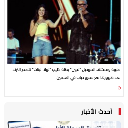
طبيبة وممثلة.. الموديل "لجين" بطلة كليب "لولا البنات" تتصدر الترند
باقي من الزمن
بعد ظهورها مع عمرو دياب في العلمين
09 أغسطس 2026 12:44 م
09 أغسطس 2026 11:54 ص
أحدث الأخبار