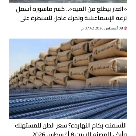
«الغاز بيطلع من الميه».. كسر ماسورة أسفل
ترعة الإسماعيلية وتحرك عاجل للسيطرة على
التسرب
08 أغسطس 2026 07:42 م
الأسمنت بكام النهارده؟ سعر الطن للمستهلك
وأرض المصنع السبت 8 أغسطس 2026