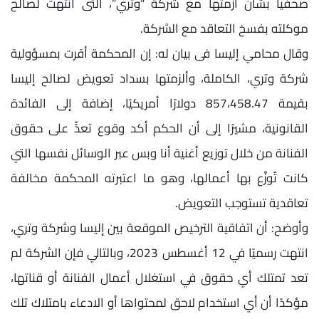
صحفيا بشأن أزمتها مع شركة “وتري”، التى انتهت لصالح
موكلته بفسخ التعاقد مع الشركة.
وقال محامي إليسا فى بيان له: إن المحكمة أقرت بمسؤولية
شركة وتري، الكاملة، وألزمتها بسداد تعويض لصالح إليسا
بقيمة 857،458.47 دولارًا أمريكيًا، إضافة إلى الفائدة
القانونية، مشيرًا إلى أن الحكم أكد وقوع تعدٍّ على حقوق
الفنانة من خلال توزيع أغنية أنا وبس عبر الوسائل نفسها التي
كانت تُوزَّع بها أعمالها، وهو ما اعتبرته المحكمة مخالفة
تعاقدية تستوجب التعويض.
وأوضح: أن اتفاقية الترخيص الموقعة بين إليسا وشركة وتري،
انتهت رسميًا في 12 أغسطس 2023، وبالتالي فإن الشركة لم
تعد تمتلك أي حقوق في استغلال أعمال الفنانة أو قناتها،
مؤكدًا أن أي استخدام لاحق لمحتواها أو الادعاء بامتلاك تلك