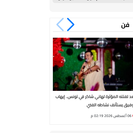
بيزيرا
فن
د لفتته المؤثرة لهاني شاكر في تونس.. إيهاب
صناع فيلم "الجواهرجي" يعلقون
فيق يستأنف نشاطه الفني
اليومية
06 أغسطس 2026 02:19 م
06 أغسطس 2026 02:18 م