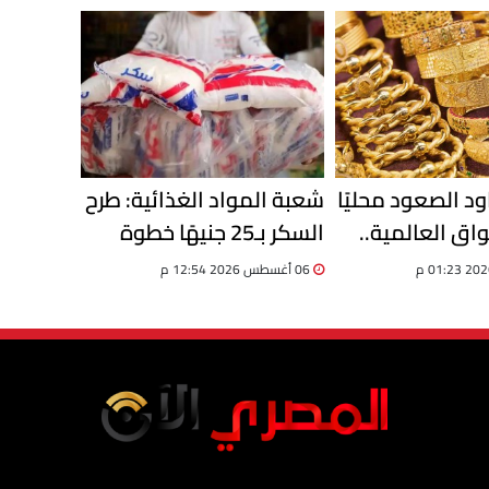
الصرف
د الصعود محليًا
شعبة المواد الغذائية: طرح
اق العالمية..
السكر بـ25 جنيهًا خطوة
ح الارتفاع
لضبط الأسعار ومواجهة
06 أغسطس 2026 12:54 م
الاحتكار