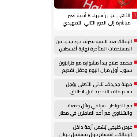
الأهلي على رأسها.. 8 أندية تعبر
1
مباشرة إلى الدور الثاني التمهيدي
في الكونفدرالية
الزمالك يعد لاعبيه بصرف جزء جديد من
المستحقات المتأخرة نهاية أغسطس
محمد صلاح يبدأ مشواره مع طرابزون
سبور.. أول مران اليوم وحفل تقديم
جماهيري مساءً
مهلة جديدة.. ثلاثي الأهلي يؤجل
حسم ملف التجديد قبل انطلاق
الموسم
جبر الخواطر.. سيلفي وائل جمعة
والشناوي مع أحد العاملين في مطار
القاهرة
عرض خليجي يُشعل أزمة داخل
الزمالك.. انقسام حول مستقبل خوان