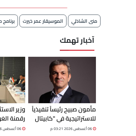
منى الشاذلي
الموسيقار عمر خيرت
برنامج 
آخبار تهمك
مأمون صبيح رئيساً تنفيذياً
وزير الاستث
للاستراتيجية في "كابيتال
رقمنة الغر
دوت كوم"
قاعدة بيان
06 أغسطس 2026 03:21 م
06 أغسطس 2026 03:17 م