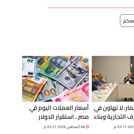
معكم
مار: لا تهاون في
أسعار العملات اليوم في
ف التجارية وبناء
مصر.. استقرار الدولار
ات محدثة
وترقب لتحركات سوق
06 أغسطس 2026 02:21 م