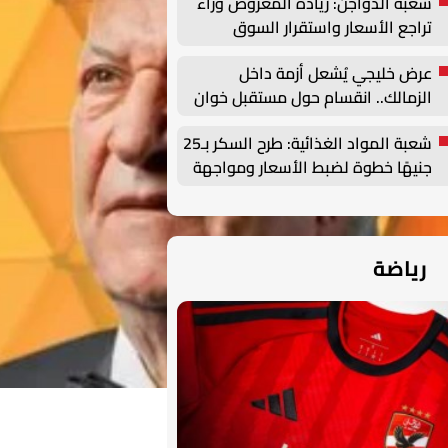
شعبة الدواجن: زيادة المعروض وراء
تراجع الأسعار واستقرار السوق
مرهون بهذه العوامل | خاص
عرض خليجي يُشعل أزمة داخل
الزمالك.. انقسام حول مستقبل خوان
بيزيرا
شعبة المواد الغذائية: طرح السكر بـ25
جنيهًا خطوة لضبط الأسعار ومواجهة
الاحتكار
رياضة