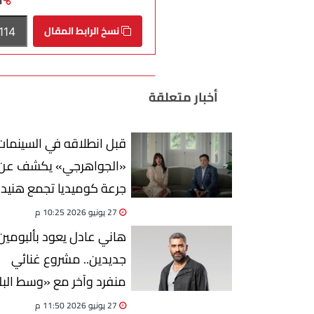
ا
نسخ الرابط المقال
أخبار متعلقة
قبل انطلاقه في السينمات.
«الجواهرجي» يكشف عن
جرعة كوميديا تجمع هنيد
ومنى زكي
27 يونيو 2026 10:25 م
هاني عادل يعود بألبومين
جديدين.. مشروع غنائي
منفرد وآخر مع «وسط البل
27 يونيو 2026 11:50 م