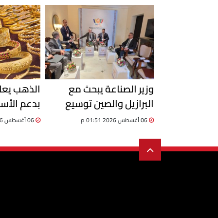
للشركات
وزير الصناعة يبحث مع
الذهب يعاو
البرازيل والصين توسيع
بدعم الأسو
الشراكات الصناعية وجذب
والجنيه يكب
06 أغسطس 2026 01:51 م
06 أغسطس 2026 01:23 م
الاستثمارات