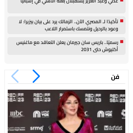
عدلي وعبد العزيز يستقبلان بعثة الأهلي في إسبانيا
تأكيدًا لـ المصري الآن.. الزمالك يرد على بيان بيزيرا: لا
وعود بالرحيل ونتمسك باستمرار اللاعب
رسميًا.. باريس سان جيرمان يعلن التعاقد مع ماغنيس
أكليوش حتى 2031
فن