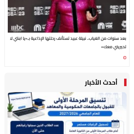
بعد سنوات من الغياب.. نبيلة عبيد تستأنف رحلتها الإذاعية بـ«يا ابنتي لا
تحيريني معك»
ضخم
06 أغسطس 2026 09:15 م
06 أغسطس 2026 05:02 م
أحدث الأخبار