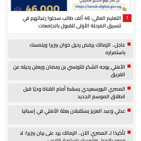
التعليم العالي: 46 ألف طالب سجلوا رغباتهم في
1
تنسيق المرحلة الأولى للقبول بالجامعات
عاجل.. الزمالك يرفض رحيل خوان بيزيرا ويتمسك
باستمراره
الأهلي يوجه الشكر للتونسي بن رمضان ويعلن رحيله عن
الفريق
المصري البورسعيدي يسقط أمام القناة وديًا قبل
انطلاق الموسم الجديد
عدلي وعبد العزيز يستقبلان بعثة الأهلي في إسبانيا
تأكيدًا لـ المصري الآن.. الزمالك يرد على بيان بيزيرا: لا
وعود بالرحيل ونتمسك باستمرار اللاعب