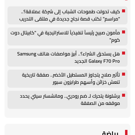
كيف تحولت طموحات الشباب إلى شركة عملاقة؟..
"مراسم" تكتب قصة نجاح جديدة في ملتقى التدريب
والتوظيف الزراعي الأول بجامعة دمنهور
مأمون صبيح رئيساً تنفيذياً للاستراتيجية في "كابيتال دوت
كوم"
هل يستحق الشراء؟.. أبرز مواصفات هاتف Samsung
Galaxy F70 Pro الجديد
تأثير صلاح يتجاوز المستطيل الأخضر.. صفقة تاريخية
تنعش خزائن وأسهم طرابزون سبور
برشلونة يتحرك لـ ضم رودري.. ومانشستر سيتي يحدد
موقفه من الصفقة
رياضة