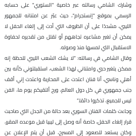
وشارك الشامي رسالته عبر خاصية "الستوري" على حسابه
الرسمي بموقع "إنستجرام"، حيث عبّر عن امتنانه للجمهور
الليبي، مشددًا على أن الظروف التي أدت إلى إلغاء الحفل لا
يمكن أن تغير مشاعره تجاههم أو تقلل من تقديره لحفاوة
الاستقبال التي لمسها منذ وصوله.
وقال الشامي في رسالته: “لا يشك الشعب الليبي للحظة إنه
ممكن يتغير حبي وامتناني لهذا الشعب، استقبلتوني كأنه بين
أهلي وناسي، أنا فنان اعتدت على المحاربة واعتدت إني أقف
جنب جمهوري في كل دول العالم، ورح ألتقيكم يوم ما، الفن
ليس للجميع، تذكروا دائمًا.”
وجاءت كلمات الفنان السوري بعد حالة من الجدل التي صاحبت
قرار إلغاء الحفل، خاصة أنه وصل إلى ليبيا قبل موعده المقرر،
وكان يستعد للصعود إلى المسرح، قبل أن يتم الإعلان عن