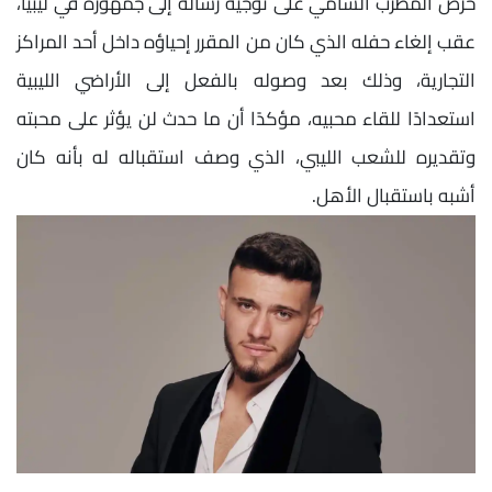
حرص المطرب الشامي على توجيه رسالة إلى جمهوره في ليبيا،
عقب إلغاء حفله الذي كان من المقرر إحياؤه داخل أحد المراكز
التجارية، وذلك بعد وصوله بالفعل إلى الأراضي الليبية
استعدادًا للقاء محبيه، مؤكدًا أن ما حدث لن يؤثر على محبته
وتقديره للشعب الليبي، الذي وصف استقباله له بأنه كان
أشبه باستقبال الأهل.