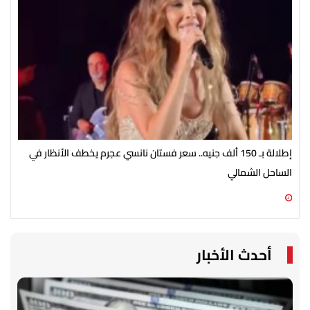
إطلالة بـ 150 ألف جنيه.. سعر فستان نانسي عجرم يخطف الأنظار في
مطل
الساحل الشمالي
في ص
08 أغسطس 2026 02:44 م
08 أغسطس 2026 02:30 م
أحدث الأخبار