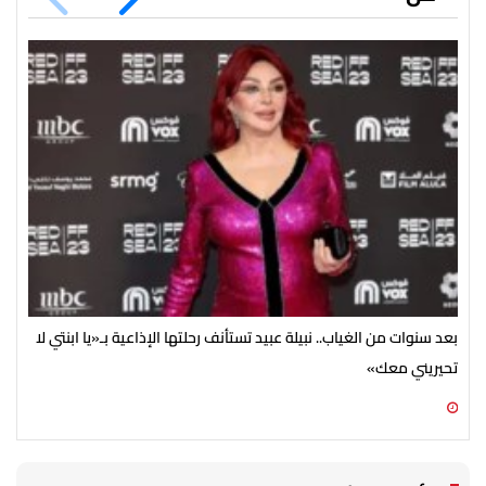
بعد سنوات من الغياب.. نبيلة عبيد تستأنف رحلتها الإذاعية بـ«يا ابنتي لا
تحيريني معك»
ضخم
06 أغسطس 2026 09:15 م
06 أغسطس 2026 05:02 م