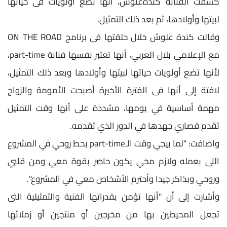
كشفت الفنانة كندةعلوش، أنها تضع أولويات فى حياتها
لبيتها وأولادها، ثم بعد ذلك التمثيل.
وقالت كندة علوش خلال حلقتها فى برنامج ON THE ROAD
مع الإعلامي بلال العربي، أنها تعتبر نفسها فنانة part-time،
لأنها تضع أولويات حياتها لبيتها وأولادها وبعد ذلك التمثيل،
لافتة إلى أنها فى الفترة الأخيرة أصبحت الأمومة والزواج
مهمة أساسية في يومها، مشددة على أنها وقت التمثيل
تقدم قصاري جهدها في الدور الذي تقدمه.
واضافت: "لما بيجي وقت الـpart-time بحط روحي في المشروع
اللى بعمله ولازم مخي يكون حاضر بقوة معي ومن قلبي
وروحي وبذاكر جيدا وأحترم الأشخاص معي في المشروع".
وأشارت إلى أن "أنها تؤمن بقدراتها الفنية والتمثيلية التى
تجعل المحيطين بها من مخرجين أو منتجين أو زملائها