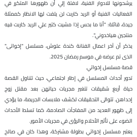
يرشحونها للادوار الفنية، لافتة إلي أن ظهورها المتكرر في
الفعاليات الفنية أو الريد كاربت لن يلفت لها الانظار كممثلة
جيدة، قائلة: "أنا ما بحس إذا مشيت كتير علي الريد كاربت فيه
منتجين هياخدوني".
يذكر أن آخر اعمال الفنانة كندة علوش، مسلسل "إخواتى"
الذى تم عرضه في موسم رمضان 2025.
قصة مسلسل إخواتي
تدور أحداث المسلسل في إطار اجتماعي، حيث تتناول القصة
حياة أربع شقيقات تتغير مجريات حياتهن بعد مقتل زوج
إحداهن. تتوالى التحقيقات لكشف ملابسات الجريمة، ما يؤدي
إلى ظهور العديد من المفاجآت الصادمة، كما تسلط الأحداث
الضوء على تأثير الأحلام والرؤى في مجريات الأمور.
يعتبر مسلسل إخواتي بطولة مشتركة، وهذا كان في صالح