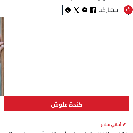
مشاركة
كندة علوش
أماني سلام