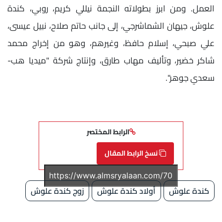
العمل. ومن ابرز بطولاته النجمة نيللي كريم، روبي، كندة
علوش، جيهان الشماشرجي، إلى جانب حاتم صلاح، نبيل عيسى،
علي صبحي، إسلام حافظ، وغيرهم، وهو من إخراج محمد
شاكر خضير، وتأليف مهاب طارق، وإنتاج شركة "ميديا هب-
سعدي جوهر".
الرابط المختصر
نسخ الرابط المقال
كندة علوش
أولاد كندة علوش
زوج كندة علوش