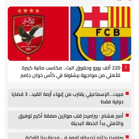
220 ألف يورو وحقوق البث.. مكاسب مالية كبيرة
1
للأهلي من مواجهة برشلونة في كأس خوان جامبر
مبيت...الإسماعيلي يقترب من إنهاء أزمة القيد.. 3 قضايا
دولية فقط
أمير هشام : بيراميدز قلب موازين صفقة أكرم توفيق
والأهلي بدأ الخطة البديلة
بيراميدز يختتم تدريباته اليوم في مدينة ريزا التركية