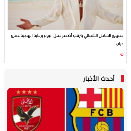
جمهور الساحل الشمالي يترقب أضخم حفل اليوم برعاية الهضبة عمرو
الأ
دياب
الش
07 أغسطس 2026 07:54 م
07 أغسطس 2026 07:43 م
أحدث الأخبار