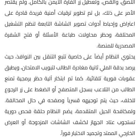
اللصق، والقص، وتعطيل زر الفأرة الأيمن بالكامل. ولم يقتصر
الأمر على ذلك، بل تم تطوير ترقيات أمنية فريدة قادرة على
اعتراض وإحباط أدوات تصوير الشاشة التابعة لنظم التشغيل
المختلفة، وحظر محاولات طباعة الأسئلة أو فتح الشفرة
المصدرية للمنصة.
​يحتوي النظام أيضاً على خاصية تتبع التنقل بين النوافذ، حيث
يرصد بدقة الملي ثانية مغادرة الطالب لتبويب الامتحان، ويطبق
عقوبات فورية تلقائية. كما تم ابتكار آلية حظر برمجية تمنع
الطالب من التلاعب بسجل المتصفح أو الضغط على زر الرجوع
للخلف، حيث يتم توجيهه قسرياً وصفحه في حال المخالفة.
ولمكافحة الحيل المتقدمة، يضم النظام حلقة فحص دورية
تستجوب عتاد الجهاز لكشف الشاشات المزدوجة أو العرض
الخارجي الممتد وتجميد الاختبار فوراً.