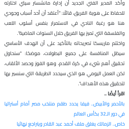
وأكد المدير الفني الجديد أن إدارة مانشستر سيتي اختارته
للحفاظ على هوية الفريق، قائلًا: "أعتقد أن أحد أسباب وجودي
هنا هو رغبة النادي في الاستمرار بنفس أسلوب اللعب
والفلسفة التي تميز بها الفريق خلال السنوات الماضية".
واختتم ماريسكا تصريحاته بالتأكيد على أن الهدف الأساسي
سيظل المنافسة على جميع البطولات، موضحًا: "سنحاول
تحقيق أهم شيء في كرة القدم، وهو الفوز وحصد الألقاب،
لكن العمل اليومي هو الذي سيحدد الطريقة التي سنسير بها
لتحقيق هذه الأهداف".
اقرأ أيضًا ..
بالأحمر والأبيض.. فيفا يحدد طقم منتخب مصر أمام أستراليا
في دور الـ32 بكأس العالم
خاص.. الزمالك يغلق ملف أحمد عبد القادر ويتراجع نهائيا