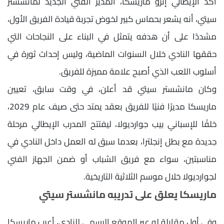
أكد الإيطالي إنزو ماريسكا، المدير الفني الجديد لمانشستر
سيتي، أنه يشعر بحماس كبير لخوض تجربة قيادة الفريق الأول،
مشددًا على أن هدفه يتمثل في البناء على النجاحات التي
حققها النادي خلال السنوات الماضية، وليس إحداث ثورة في
أسلوب اللعب الذي أصبح علامة مميزة للفريق.
وكان مانشستر سيتي قد أعلن، في وقت سابق، تعيين
ماريسكا مديرًا فنيًا للفريق بعقد يمتد حتى صيف عام 2029،
خلفًا للإسباني بيب جوارديولا، ليفتتح المدرب الإيطالي مرحلة
جديدة مع بطل إنجلترا، بعدما سبق له العمل داخل النادي في
مناسبتين، سواء مع فريق الشباب أو ضمن الجهاز الفني
لجوارديولا خلال موسم الثلاثية التاريخية.
ماريسكا يعلق على تدريبه مانشستر سيتي
وفي أول مقابلة له عبر الموقع الرسمي للنادي، أعرب ماريسكا