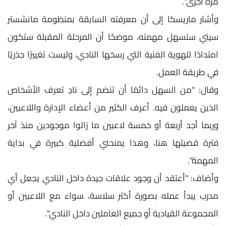
مرة أخرى".
وأشار ماريسكا إلى أن معرفته السابقة بمنظومة مانشستر
سيتي ستسهل مهمته، موضحًا أن المرحلة المقبلة ستكون
امتدادًا للهوية الفنية التي رسخها النادي، وليست تغييرًا جذريًا
في طريقة العمل.
وقال: "من السهل دائمًا أن تنضم إلى نادٍ تعرف الأشخاص
الذين يعملون فيه. أعرف الكثير من أعضاء الإدارة واللاعبين،
وربما أجد أربعة أو خمسة لاعبين ما زالوا موجودين منذ آخر
فترة قضيتها هنا، وهذا يمنحني أفضلية كبيرة في بداية
المهمة".
وأضاف: "أعتقد أن وجود علاقات جيدة داخل النادي يجعل أي
مدرب يبدأ عمله بصورة أكثر سلاسة، سواء مع اللاعبين أو
المجموعة القيادية أو جميع العاملين داخل النادي".