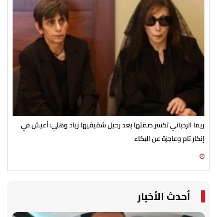
ريما الرحباني تكسر صمتها بعد رحيل شقيقيها زياد وهلي: أعيش في
شير
إنكار تام وعاجزة عن البكاء
أنا
08 أغسطس 2026 11:16 ص
08 أغسطس 2026 10:28 ص
أحدث الأخبار