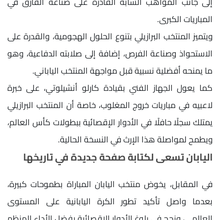
إلى جانب المواهب الشابة القادرة على صناعة الفارق في
المباريات الكبرى.
ويتميز المنتخب البرازيلي بتنوع الحلول الهجومية، والقدرة على
الاستحواذ وصناعة الفرص، إضافة إلى صلابته الدفاعية، وهو
ما يمنحه أفضلية نسبية قبل مواجهة المنتخب الياباني.
كما يعول الجهاز الفني بقيادة كارلو أنشيلوتي، على خبرة
لاعبيه في مباريات خروج المغلوب، خاصة أن المنتخب البرازيلي
يمتلك سجلًا حافلًا في الأدوار الإقصائية ببطولات كأس العالم،
ويطمح لمواصلة هذا الإرث في النسخة الحالية.
اليابان تسعى لكتابة صفحة جديدة في تاريخها
في المقابل، يخوض منتخب اليابان المباراة بطموحات كبيرة،
بعدما واصل تأكيد تطور الكرة اليابانية على المستوى
العالمي، ونجح في بلوغ الأدوار الإقصائية بفضل الأداء المنظم