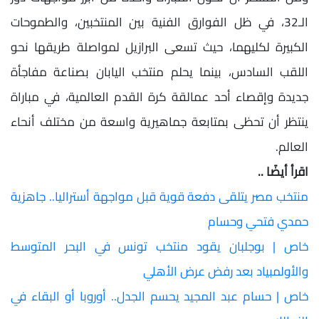
الـ32، في ظل الفوارق الفنية بين المنتخبين، والطموحات
الكبيرة لكليهما، حيث تسعى البرازيل لمواصلة طريقها نحو
اللقب السادس، بينما يحلم منتخب اليابان بصناعة مفاجأة
جديدة وإقصاء أحد عمالقة كرة القدم العالمية، في مباراة
ينتظر أن تحظى بمتابعة جماهيرية واسعة من مختلف أنحاء
العالم.
اقرأ أيضًا ..
منتخب مصر يتلقى دفعة قوية قبل مواجهة أستراليا.. جاهزية
حمدي فتحي وحسام
خاص | بوجلبان يقود منتخب تونس في البحر المتوسط
والأولمبياد بعد رفض عرض الأهلي
خاص | حسام عبد المجيد يحسم الجدل.. أوروبا أو البقاء في