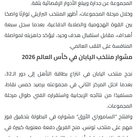
المجموعة عن جدارة ويبلغ الأدوار الإقصائية بثقة.
وخلال مرحلة المجموعات، أظهر المنتخب البرازيلي توازنًا واضحًا
بين القوة الهجومية والصلابة الدفاعية، بعدما سجل سبعة
أهداف، مقابل استقبال هدف وحيد، ليؤكد جاهزيته لمواصلة
المنافسة على اللقب العالمي.
مشوار منتخب اليابان في كأس العالم 2026
نجح منتخب اليابان في انتزاع بطاقة التأهل إلى دور الـ32،
بعدما احتل المركز الثاني في مجموعته برصيد خمس نقاط،
مستفيدًا من نتائجه الإيجابية واستقراره الفني طوال مرحلة
المجموعات.
وافتتح "الساموراي الأزرق" مشواره في البطولة بتحقيق فوز
مهم على منتخب تونس، منح الفريق دفعة معنوية كبيرة في