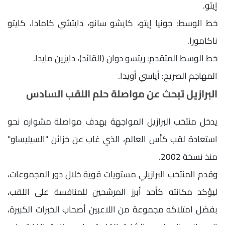
إيتو.
​خط الوسط: جونيا إيتو، كايشو سانو، دايتشي كامادا، كايتو
ناكامورا.
​خط الوسط المتقدم: ريتسو دوان (القائد)، دايزين مايدا.
​المهاجم الصريح: أياسي أويدا.
البرازيل تبحث عن مواصلة حلم اللقب السادس
يدخل منتخب البرازيل المواجهة بهدف مواصلة مشواره نحو
استعادة لقب كأس العالم، الذي غاب عن خزائن "السيليساو"
منذ نسخة 2002.
وقدم المنتخب البرازيلي مستويات قوية خلال دور المجموعات،
ليؤكد مكانته كأحد أبرز المرشحين للمنافسة على اللقب،
بفضل امتلاكه مجموعة من اللاعبين أصحاب الخبرات الكبيرة،