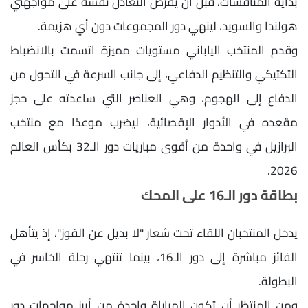
بداية المنافسات، قبل أن يفرض التعادل نفسه على مواجهتي
هولندا والسويد، لينهي دور المجموعات دون أي هزيمة.
وقدم المنتخب الياباني مستويات مميزة اتسمت بالانضباط
التكتيكي والتنظيم الدفاعي، إلى جانب السرعة في التحول من
الدفاع إلى الهجوم، وهي العناصر التي ساعدته على حجز
مقعده في الأدوار الإقصائية، ليضرب موعدًا مع منتخب
البرازيل في واحدة من أقوى مباريات دور الـ32 بكأس العالم
2026.
بطاقة دور الـ16 على المحك
يدخل المنتخبان اللقاء تحت شعار "لا بديل عن الفوز"، إذ يتأهل
الفائز مباشرة إلى دور الـ16، بينما تنتهي رحلة الخاسر في
البطولة.
ومن المنتظر أن تكون المباراة واحدة من أبرز مواجهات دور