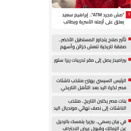
"مش مجرد ATM".. إبراهيم سعيد
1
يعلق على أزمته الأسرية ويطالب
بحقوق الأب
تأثير صلاح يتجاوز المستطيل الأخضر..
صفقة تاريخية تنعش خزائن وأسهم
طرابزون سبور
بيراميدز يصل إلى مقر تدريبات ريزا ستور
الرئيس السيسي يهنئ منتخب ناشئات
مصر لكرة اليد بعد التأهل التاريخي
لنصف نهائي كأس العالم
بنات مصر يكتبن التاريخ.. منتخب
الناشئات إلى نصف نهائي مونديال اليد
بعد عبور الصين
في بيان رسمي.. بيزيرا يتمسك بالرحيل
عن الزمالك وقبول عرض الاحتراف