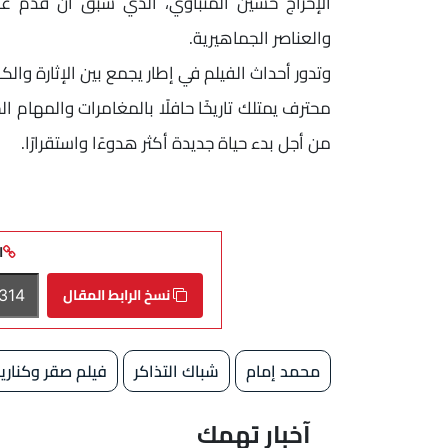
الإخراج حسين المنباوي، الذي سبق أن قدم عدد
والعناصر الجماهيرية.
وتدور أحداث الفيلم في إطار يجمع بين الإثارة 
محترف يمتلك تاريخًا حافلًا بالمغامرات والمهام ال
من أجل بدء حياة جديدة أكثر هدوءًا واستقرارًا.
ا
نسخ الرابط المقال
محمد إمام
شباك التذاكر
فيلم صقر وكناريا
آخبار تهمك