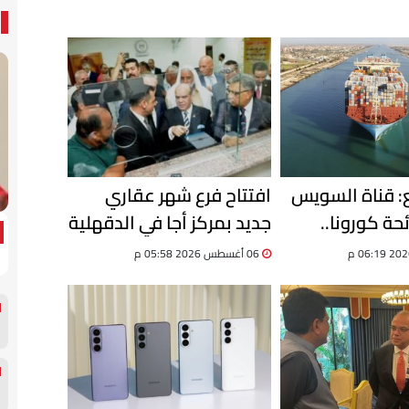
ع: قناة السويس
افتتاح فرع شهر عقاري
ئحة كورونا..
جديد بمركز أجا في الدقهلية
وحققنا نموًا 8% في حركة
لتقديم خدمات التوثيق
06 أغسطس 2026 05:58 م
الرقمية