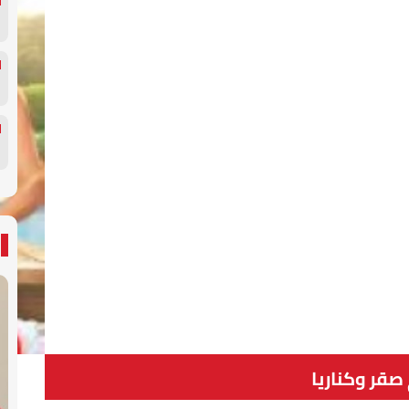
صقر وكناريا