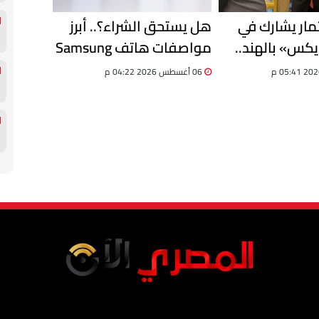
ثمار يشارك في
هل يستحق الشراء؟.. أبرز
يكس» بالهند..
مواصفات هاتف Samsung
صادرات مصر تسجل 13.8
Galaxy F70 Pro الجديد
06 أغسطس 2026 04:22 م