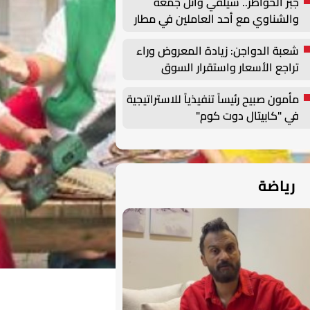
جبر الخواطر.. سيلفي وائل جمعة
والشناوي مع أحد العاملين في مطار
القاهرة
شعبة الدواجن: زيادة المعروض وراء
تراجع الأسعار واستقرار السوق
مرهون بهذه العوامل | خاص
مأمون صبيح رئيساً تنفيذياً للاستراتيجية
في "كابيتال دوت كوم"
رياضة