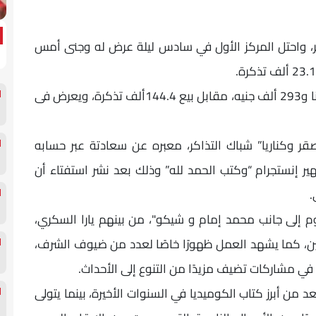
ر، واحتل المركز الأول في سادس ليلة عرض له وجنى أمس
وقفز إجمالى إيرادات فيلم صقر وكناريا لـ 24 مليونا و293 ألف جنيه، مقابل بيع 144.4ألف تذكرة، ويعرض فى
 وكناريا” شباك التذاكر، معبره عن سعادتة عبر حسابه
 إنستجرام “وكتب الحمد لله” وذلك بعد نشر استفتاء أن
.
 إلى جانب محمد إمام و شيكو"، من بينهم يارا السكري،
أمين، كما يشهد العمل ظهورًا خاصًا لعدد من ضيوف الشرف،
في مشاركات تضيف مزيدًا من التنوع إلى الأحداث.
د من أبرز كتاب الكوميديا في السنوات الأخيرة، بينما يتولى