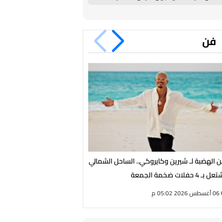
فن
 الهضبة لـ شيرين وكايروكي.. الساحل الشمالي
بعد لفتته المؤثرة لهاني شاكر
 بـ 4 حفلات ضخمة الجمعة
توفيق يستأنف نشاطه الفني
06 أغسطس 2026 05:02 م
06 أغسطس 2026 02:19 م