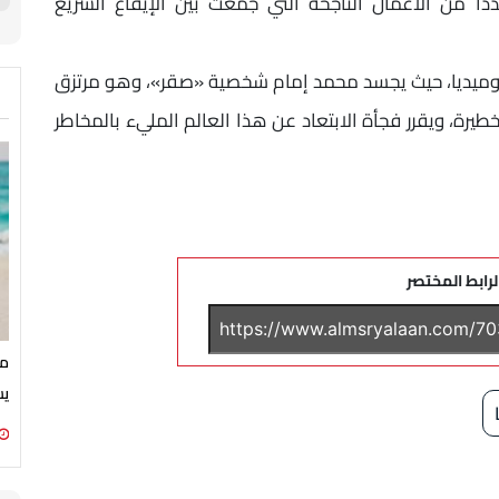
ًا من الأعمال الناجحة التي جمعت بين الإيقاع السريع
والكوميديا، حيث يجسد محمد إمام شخصية «صقر»، وهو مرتزق
خطيرة، ويقرر فجأة الابتعاد عن هذا العالم المليء بالمخاطر
لرابط المختصر
من
يشتعل