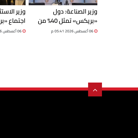
وزير الصناعة: دول
وزير الاست
«بريكس» تمثل 40% من
اجتماع «بر
الناتج العالمي.. ومصر تدعو
06 أغسطس 2026 05:41 م
06 أغسطس 2026 05:41 م
لمشروعات إنتاجية مشتركة
مليار دولار