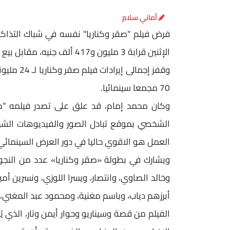
أماني سلام
فرض فيلم "صقر وكناريا" نفسه في شباك التذاك
الإثنين قرابة 3 مليون و417 ألف جنيه، مقابل بيع 23.1 ألف تذكرة.
70 مجمعا سينمائيا.
وكان محمد إمام، قد علق على تصدر فيلمه “صقر
الشخصي بموقع تبادل الصور والفيديوهات الشهير
العمل هو الاقوي حاليا في دور العرض السينمائي
ويشارك في بطولة «صقر وكناريا» عدد من النجوم
وخالد الصاوي، وانتصار، ويسرا اللوزي، ونسرين 
أبرزهم دياب، وباسم مغنية، ومحمود عبد المغني، 
الفيلم من قصة وسيناريو وحوار أيمن وتار، الذي يُع