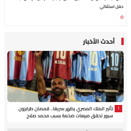
حفل استثنائي
الش
08 أغسطس 2026 05:13 م
08 أغسطس 2026 03:52 م
أحدث الأخبار
تأثير الملك المصري يظهر سريعًا.. قمصان طرابزون
1
سبور تحقق مبيعات ضخمة بسبب محمد صلاح