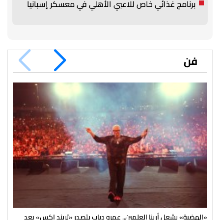
برنامج غذائي خاص للاعبي الأهلي في معسكر إسبانيا
فن
«الهضبة» يشعل أرينا العلمين.. عمرو دياب يتصدر «تريند إكس» بعد
بأن