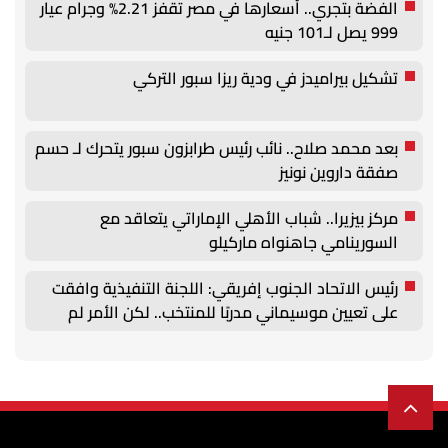
الفضة بتجري.. أسعارها في مصر تقفز 2.21% وجرام عيار
999 يصل لـ101 جنيه
تشكيل بيراميدز في ودية ريزا سبور التركي
بعد محمد صلاح.. نائب رئيس طرابزون سبور يتحرك لـ حسم
صفقة داروين نونيز
مركز بيزيرا.. شباب الأهلي الإماراتي يتعاقد مع
السورينامي جاهنواه ماركيلو
رئيس الاتحاد الجنوب إفريقي: اللجنة التنفيذية وافقت
على تعيين موسيماني مدربًا للمنتخب.. لكن الأمر لم
يُحسم