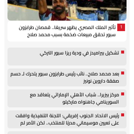
تأثير الملك المصري يظهر سريعًا.. قمصان طرابزون
1
سبور تحقق مبيعات ضخمة بسبب محمد صلاح
تشكيل بيراميدز في ودية ريزا سبور التركي
بعد محمد صلاح.. نائب رئيس طرابزون سبور يتحرك لـ حسم
صفقة داروين نونيز
مركز بيزيرا.. شباب الأهلي الإماراتي يتعاقد مع
السورينامي جاهنواه ماركيلو
رئيس الاتحاد الجنوب إفريقي: اللجنة التنفيذية وافقت
على تعيين موسيماني مدربًا للمنتخب.. لكن الأمر لم
يُحسم