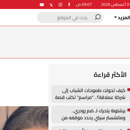
09:07 ص
لمزيد
الأكثر قراءة
كيف تحولت طموحات الشباب إلى
شركة عملاقة؟.. "مراسم" تكتب قصة
نجاح جديدة في ملتقى التدريب
برشلونة يتحرك لـ ضم رودري..
والتوظيف الزراعي الأول بجامعة
ومانشستر سيتي يحدد موقفه من
دمنهور
الصفقة