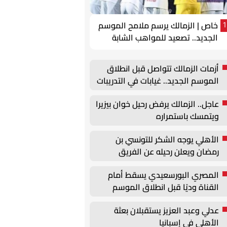
خاص | الزمالك يرسم ملامح الموسم
1
الجديد.. تصعيد للمواهب الشابة
وتحركات لتجديد عقود الركائز
أزمات الزمالك تتواصل قبل انطلاق
الموسم الجديد.. غيابات في التدريبات
وأزمة بيزيرا
عاجل.. الزمالك يرفض رحيل خوان بيزيرا
ويتمسك باستمراره
الأهلي يوجه الشكر للتونسي بن
رمضان ويعلن رحيله عن الفريق
المصري البورسعيدي يسقط أمام
القناة وديًا قبل انطلاق الموسم
الجديد
عدلي وعبد العزيز يستقبلان بعثة
الأهلي في إسبانيا