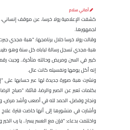
أماني سلام
كشفت الإعلامية رولا خرسا، عن موقف إنساني، ج
لجمهورها.
وقالت رولا خرسا خلال برنامجها: "هبة مجدي جبر
هبة مجدي تسجل رسالة لباباه كل سنة وهو طي
كبير في السن ومريض وحالته متأخرة.. وجبت رقمها
إنه أكل يومها ونفسيته كانت عال.
ونشرت هبة صورة جديدة لها عبر حسابها على "إ
بكلمات تعبر عن الصبر والرضا، قائلة: "صباح الرض
ونجاح وفضل، الحمد لله في أصعب وأشد مرض، وال
وأشارت في منشورها إلى أنها خاضت فترة علاج ص
واختتمت بدعاء: "فإن مع العسر يسرا.. يا رب الخير وا