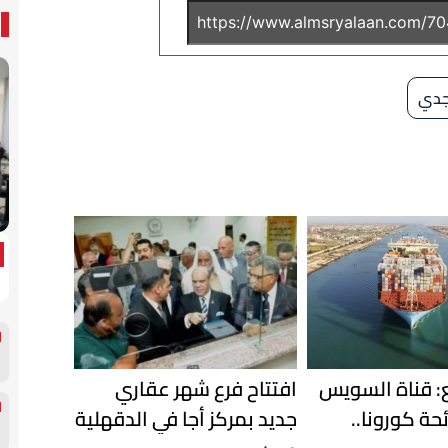
جدي
ع: قناة السويس
افتتاح فرع شهر عقاري
ئحة كورونا..
جديد بمركز أجا في الدقهلية