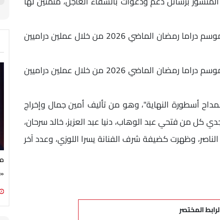
لمنشور برسائل دعم ودعوات بالشفاء العاجل، متمنين لها
من ناحية أخرى، شاركت الفنانة هبة مجدي في موسم دراما رمضان الماضي 2026 من خلال عملين دراميين
من ناحية أخرى، شاركت الفنانة هبة مجدي في موسم دراما رمضان الماضي 2026 من خلال عملين دراميين
اح أسطورة النهاية"، وهو من تأليف أمين جمال وإخراج
ي كل من فتحي عبد الوهاب، دنيا عبد العزيز، خالد سرحان،
الناصر، وظهرت كضيفة شرف الفنانة يسرا اللوزي، وعدد آخر
مج
«ج
لرابط المختصر