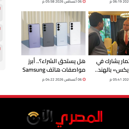
وحققنا نموًا 8% في حركة
لتقديم خدمات التوثيق
06 أغسطس 2026 05:58 م
الرقمية
ثمار يشارك في
هل يستحق الشراء؟.. أبرز
يكس» بالهند..
مواصفات هاتف Samsung
صادرات مصر تسجل 13.8
Galaxy F70 Pro الجديد
06 أغسطس 2026 04:22 م