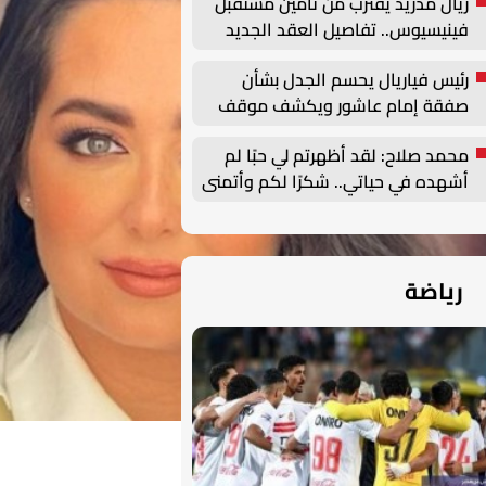
ريال مدريد يقترب من تأمين مستقبل
فينيسيوس.. تفاصيل العقد الجديد
حتى 2032
رئيس فياريال يحسم الجدل بشأن
صفقة إمام عاشور ويكشف موقف
النادي من التعاقدات الصيفية
محمد صلاح: لقد أظهرتم لي حبًا لم
أشهده في حياتي.. شكرًا لكم وأتمنى
أن أصنع التاريخ هنا
رياضة