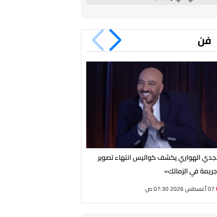
فن
دي الهواري يكشف كواليس انتهاء تصوير
بعد سنوات من الغياب.. نبيلة ع
ريمة في الزمالك»
الإذاعية بـ«يا ابنتي لا تحيرين
07 أغسطس 2026 07:30 ص
06 أغسطس 2026 09:15 م