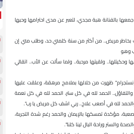
معها بالفنانة هبة مجدي، لتعبر عن مدى احترامها وحبها
ت بخاطر مريض.. من أكثر من سنة كلمني حد، وطلب مني إن
ب وهو
 وحكيتلها.. ولقيتها مرحبة.. ولما سألت عن الأب.. اتقالي
نستجرام" ظهرت من خلالها بملامح مرهقة، وعلقت عليها
ا والتفاؤل.. الحمد لله في كل ستر، الحمد لله في كل نعمة
حمد لله في أصعب علاج.. ربي اشفِ كل مريض يا رب".
عبة، مؤكدة تمسكها بالإيمان والحمد رغم شدة التجربة،
لصحة والستر وراحة البال لينا كلنا".