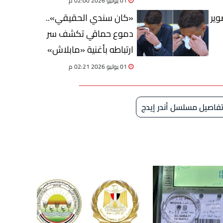
01 يوليو 2026 02:00 م
ير
«كان سندي الحقيقي»..
دموع حماقي تكشف سر
ارتباطه بأغنية «مابلاش»
01 يوليو 2026 02:21 م
فاصيل مسلسل أندر إيدج