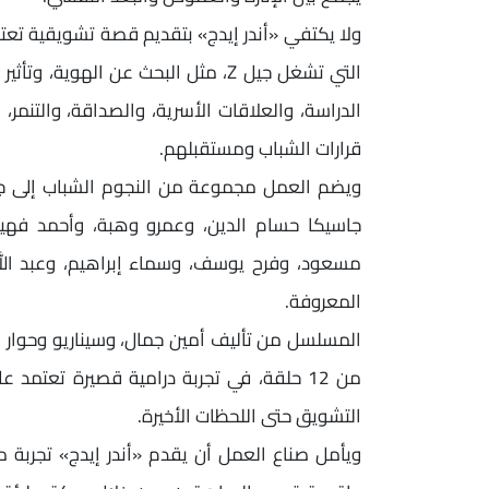
ولا يكتفي «أندر إيدج» بتقديم قصة تشويقية تعت
التي تشغل جيل Z، مثل البحث عن ال
الدراسة، والعلاقات الأسرية، والصداقة، والتنم
قرارات الشباب ومستقبلهم.
ويضم العمل مجموعة من النجوم الشباب إلى جان
جاسيكا حسام الدين، وعمرو وهبة، وأحمد فهيم
مسعود، وفرح يوسف، وسماء إبراهيم، وعبد الله
المعروفة.
المسلسل من تأليف أمين جمال، وسيناريو وحوار م
من 12 حلقة، في تجربة درامية قصيرة تعتمد
التشويق حتى اللحظات الأخيرة.
ويأمل صناع العمل أن يقدم «أندر إيدج» تجربة مخ