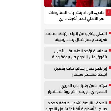
خاص.. الوداد يفتح باب المفاوضات
1
مع الأهلي لضم أشرف داري
الأهلي يقترب من إنهاء ارتباطه بمحمد
شريف.. وعمر كمال يحدد وجهته
المقبلة
سداسية تؤكد الجاهزية.. الأهلي
يتفوق على النجوم في بروفة ودية
قبل انطلاق الموسم
إبراهيم حسن يطالب كاف بتعديل
أجندة معسكر سبتمبر
هيثم حسن يغلق باب الدوري
السعودي.. ويمنح الأولوية للاستمرار
في أوروبا
الصحف التركية تشيد بـ صفقة محمد
صلاح.. "أسطورة أنفيلد" يشعل الأجواء