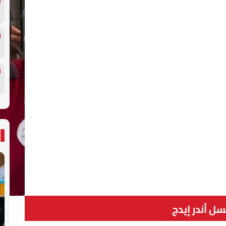
 أندر إيدج