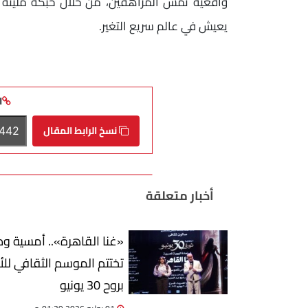
واقعية تمس المراهقين، من خلال حبكة مليئة ب
يعيش في عالم سريع التغير.
ا
نسخ الرابط المقال
أخبار متعلقة
«غنا القاهرة».. أمسية وط
تختتم الموسم الثقافي للأو
بروح 30 يونيو