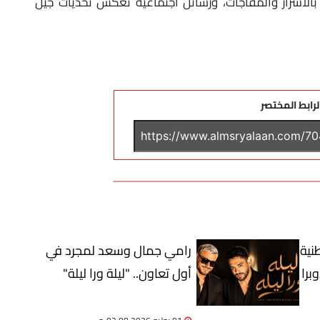
الأسرار والمفاجآت، ورسائل اجتماعية تعكس تحديات جيل
لرابط المختصر
نية
رامي جمال وسعد لمجرد في
برا
أول تعاون.. "ليلة ورا ليلة"