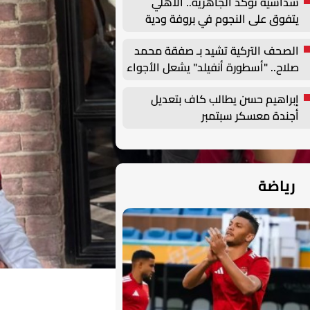
سداسية تؤكد الجاهزية.. الأهلي
يتفوق على النجوم في بروفة ودية
قبل انطلاق الموسم
الصحف التركية تشيد بـ صفقة محمد
صلاح.. "أسطورة أنفيلد" يشعل الأجواء
في طرابزون
إبراهيم حسن يطالب كاف بتعديل
أجندة معسكر سبتمبر
رياضة