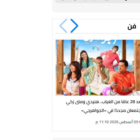
في طرابزون
فن
بعد 28 عامًا من الغياب.. هنيدي ومنى زكي
حماقي يواصل استعدادات حفل
تمعان مجددًا في «الجواهرجي»
سعادة ساحل
05 أغسطس 2026 11:10 م
05 أغسطس 2026 08:30 م